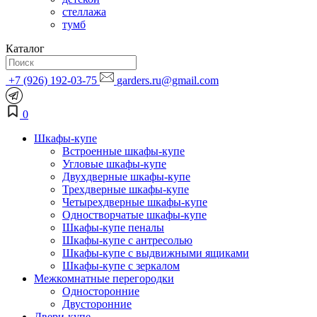
стеллажа
тумб
Каталог
+7 (926) 192-03-75
garders.ru@gmail.com
0
Шкафы-купе
Встроенные шкафы-купе
Угловые шкафы-купе
Двухдверные шкафы-купе
Трехдверные шкафы-купе
Четырехдверные шкафы-купе
Одностворчатые шкафы-купе
Шкафы-купе пеналы
Шкафы-купе с антресолью
Шкафы-купе с выдвижными ящиками
Шкафы-купе с зеркалом
Межкомнатные перегородки
Односторонние
Двусторонние
Двери-купе