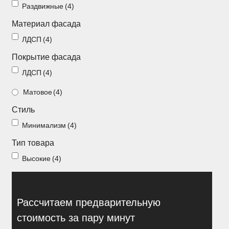
Раздвижные
(4)
Распашные шкафы
Шкафы
Материал фасада
ЛДСП
(4)
+7 (926) 192-03-75
0
Покрытие фасада
ЛДСП
(4)
Матовое
(4)
О нас
Стиль
Доставка
Минимализм
(4)
Контакты
Тип товара
Сотрудничество
Высокие
(4)
Блог
Гарантия
Рассчитаем предварительную
Оплата
стоимость за пару минут
Каталог