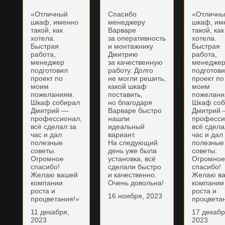
«Отличный
Спасибо
«Отличн
шкаф, именно
менеджеру
шкаф, им
такой, как
Варваре
такой, как
хотела.
за оперативность
хотела.
Быстрая
и монтажнику
Быстрая
работа,
Дмитрию
работа,
менеджер
за качественную
менедже
подготовил
работу. Долго
подготов
проект по
не могли решить,
проект по
моим
какой шкаф
моим
пожеланиям.
поставить,
пожелани
Шкаф собирал
но благодаря
Шкаф соб
Дмитрий —
Варваре быстро
Дмитрий
профессионал,
нашли
професси
всё сделал за
идеальный
всё сдела
час и дал
вариант.
час и дал
полезные
На следующий
полезные
советы.
день уже была
советы.
Огромное
установка, всё
Огромно
спасибо!
сделали быстро
спасибо!
Желаю вашей
и качественно.
Желаю в
компании
Очень довольна!
компании
роста и
роста и
16 ноября, 2023
процветания!»
процвета
11 декабря,
17 декабр
2023
2023