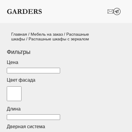
Шкафы-купе
Межкомнатные
перегородки
Двери-купе
Кухни на заказ
Главная
/
Мебель на заказ
/
Распашные
шкафы
/ Распашные шкафы с зеркалом
Гостиные
Комоды
Фильтры
Мебель в детскую
Мебель в ванную
Цена
Модульные
Популярные категории
системы
Цвет фасада
хранения
Прихожие
Спальни
Длина
Стеллажи
Тумбы
Шкафы по
Гардеробные
Дверная система
назначению