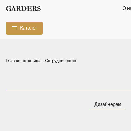
О н
Каталог
Межкомнатные
Шкафы-купе
перегородки
Главная страница
-
Сотрудничество
Двери-купе
Кухни на заказ
Гостиные
Комоды
Мебель в
Мебель в детскую
ванную
Дизайнерам
Модульные
Популярные
системы
категории
хранения