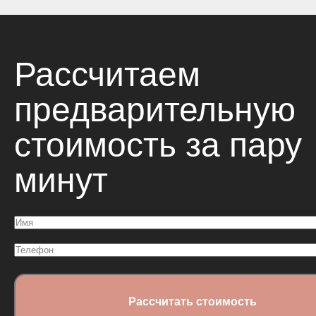
Спальни
Прихожие
Рассчитаем
Стеллажи
Тумбы
предварительную
Шкафы по
Гардеробные
назначению
стоимость за пару
Распашные шкафы
Шкафы
минут
Имя
(Обязательно)
Телефон