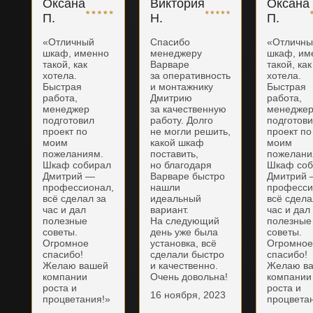
Оксана
Виктория
Оксана
П.
Н.
П.
«Отличный
Спасибо
«Отличн
шкаф, именно
менеджеру
шкаф, им
такой, как
Варваре
такой, как
хотела.
за оперативность
хотела.
Быстрая
и монтажнику
Быстрая
работа,
Дмитрию
работа,
менеджер
за качественную
менедже
подготовил
работу. Долго
подготов
проект по
не могли решить,
проект по
моим
какой шкаф
моим
пожеланиям.
поставить,
пожелани
Шкаф собирал
но благодаря
Шкаф соб
Дмитрий —
Варваре быстро
Дмитрий
профессионал,
нашли
професси
всё сделал за
идеальный
всё сдела
час и дал
вариант.
час и дал
полезные
На следующий
полезные
советы.
день уже была
советы.
Огромное
установка, всё
Огромно
спасибо!
сделали быстро
спасибо!
Желаю вашей
и качественно.
Желаю в
компании
Очень довольна!
компании
роста и
роста и
16 ноября, 2023
процветания!»
процвета