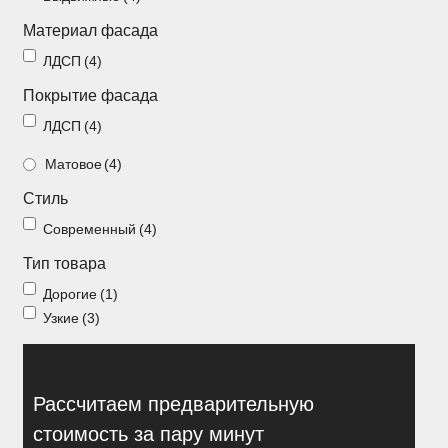
Материал фасада
Распашные шкафы
Шкафы
ЛДСП
(4)
Покрытие фасада
+7 (926) 192-03-75
0
ЛДСП
(4)
Матовое
(4)
Стиль
О нас
Современный
(4)
Доставка
Тип товара
Контакты
Дорогие
(1)
Сотрудничество
Узкие
(3)
Блог
Гарантия
Оплата
Рассчитаем предварительную
Каталог
стоимость за пару минут