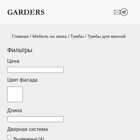
Шкафы-купе
Межкомнатные
перегородки
Двери-купе
Кухни на заказ
Главная
/
Мебель на заказ
/
Тумбы
/ Тумбы для ванной
Гостиные
Комоды
Фильтры
Цена
Мебель в детскую
Мебель в ванную
Модульные
Популярные категории
Цвет фасада
системы
хранения
Прихожие
Спальни
Длина
Стеллажи
Тумбы
Дверная система
Шкафы по
Гардеробные
назначению
Выдвижные
(4)