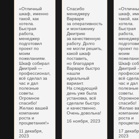
«Отличный
Спасибо
«Отличн
шкаф, именно
менеджеру
шкаф, им
такой, как
Варваре
такой, как
хотела.
за оперативность
хотела.
Быстрая
и монтажнику
Быстрая
работа,
Дмитрию
работа,
менеджер
за качественную
менедже
подготовил
работу. Долго
подготов
проект по
не могли решить,
проект по
моим
какой шкаф
моим
пожеланиям.
поставить,
пожелани
Шкаф собирал
но благодаря
Шкаф соб
Дмитрий —
Варваре быстро
Дмитрий
профессионал,
нашли
професси
всё сделал за
идеальный
всё сдела
час и дал
вариант.
час и дал
полезные
На следующий
полезные
советы.
день уже была
советы.
Огромное
установка, всё
Огромно
спасибо!
сделали быстро
спасибо!
Желаю вашей
и качественно.
Желаю в
компании
Очень довольна!
компании
роста и
роста и
16 ноября, 2023
процветания!»
процвета
11 декабря,
17 декабр
2023
2023