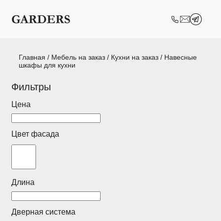
Шкафы-купе
Межкомнатные
перегородки
Двери-купе
Кухни на заказ
Главная
/
Мебель на заказ
/
Кухни на заказ
/ Навесные
шкафы для кухни
Гостиные
Комоды
Фильтры
Мебель в детскую
Мебель в ванную
Цена
Модульные
Популярные категории
системы
Цвет фасада
хранения
Прихожие
Спальни
Длина
Стеллажи
Тумбы
Шкафы по
Гардеробные
Дверная система
назначению