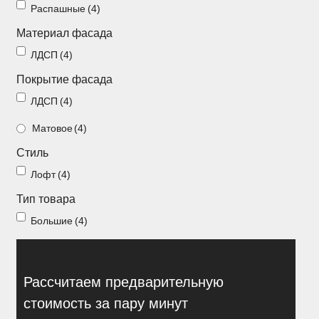
Распашные
(4)
Распашные шкафы
Шкафы
Материал фасада
ЛДСП
(4)
+7 (926) 192-03-75
0
Покрытие фасада
ЛДСП
(4)
Матовое
(4)
О нас
Стиль
Доставка
Лофт
(4)
Контакты
Тип товара
Сотрудничество
Большие
(4)
Блог
Гарантия
Рассчитаем предварительную
Оплата
стоимость за пару минут
Каталог