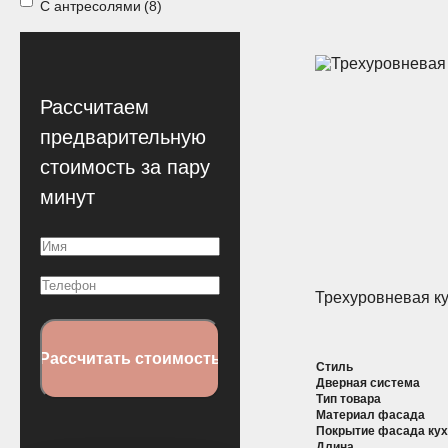
С антресолями
(8)
Рассчитаем
предварительную
стоимость за пару
минут
Имя
(Обязательно)
Телефон
Трехуровневая к
Стиль
Дверная система
Тип товара
Материал фасада
Покрытие фасада ку
Длина