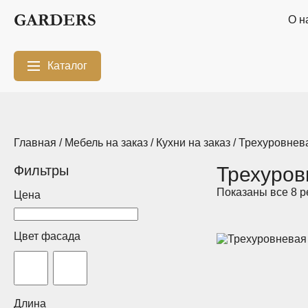
О н
Каталог
Межкомнатные
Шкафы-купе
перегородки
Главная
/
Мебель на заказ
/
Кухни на заказ
/ Трехуровнев
Двери-купе
Кухни на заказ
Фильтры
Трехуров
Показаны все 8 р
Гостиные
Комоды
Цена
Мебель в
Мебель в детскую
Цвет фасада
ванную
Модульные
Популярные
системы
категории
хранения
Длина