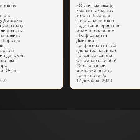
неджеру
«Отличный шкаф,
именно такой, как
ность
хотела. Быстрая
ку Дмитрию
работа, менеджер
нную работу.
подготовил проект по
гли решить,
моим пожеланиям.
поставить,
Шкаф собирал
я Варваре
Дмитрий —
ли
профессионал, всё
ариант.
сделал за час и дал
ий день уже
полезные советы.
вка, всё
Огромное спасибо!
стро
Желаю вашей
но. Очень
компании роста и
процветания!»
2023
17 декабря, 2023