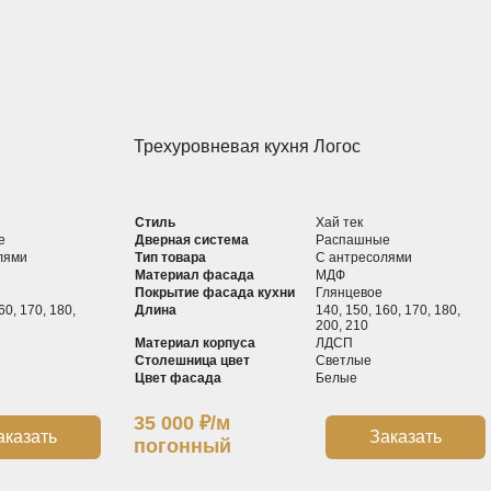
Трехуровневая кухня Логос
Стиль
Хай тек
е
Дверная система
Распашные
лями
Тип товара
С антресолями
Материал фасада
МДФ
Покрытие фасада кухни
Глянцевое
60, 170, 180,
Длина
140, 150, 160, 170, 180,
200, 210
Материал корпуса
ЛДСП
Столешница цвет
Светлые
Цвет фасада
Белые
35 000
₽
/м
аказать
Заказать
погонный