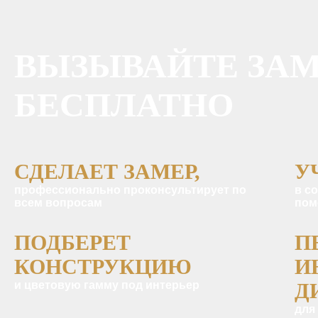
ВЫЗЫВАЙТЕ ЗА
БЕСПЛАТНО
СДЕЛАЕТ ЗАМЕР,
У
профессионально проконсультирует по
в с
всем вопросам
пом
ПОДБЕРЕТ
П
КОНСТРУКЦИЮ
И
и цветовую гамму под интерьер
Д
для