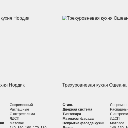
ухня Нордик
Трехуровневая кухня Ошеана
Современный
Стиль
Современ
Распашные
Дверная система
Распашны
С антресолями
Тип товара
С антресо
ЛДСП
Материал фасада
ЛДСП
хни
Матовое
Покрытие фасада кухни
Матовое
140, 150, 160, 170, 180,
Длина
140, 150, 1