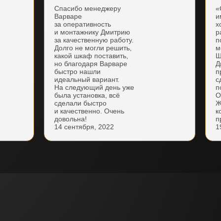
Спасибо менеджеру
«
Варваре
и
за оперативность
х
и монтажнику Дмитрию
р
за качественную работу.
п
Долго не могли решить,
м
какой шкаф поставить,
Ш
но благодаря Варваре
Д
быстро нашли
п
идеальный вариант.
с
На следующий день уже
п
была установка, всё
О
сделали быстро
Ж
и качественно. Очень
к
довольна!
п
14 сентября, 2022
1