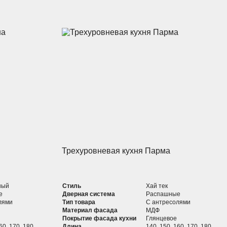
Трехуровневая кухня Парма
ный
Стиль
Хай тек
е
Дверная система
Распашные
лями
Тип товара
С антресолями
Материал фасада
МДФ
Покрытие фасада кухни
Глянцевое
60, 170, 180,
Длина
140, 150, 160, 170, 180,