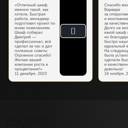
«Отличный шкаф,
Спасибо ме
именно такой, как
Варваре
хотела. Быстрая
за оператив
работа, менеджер
и монтажни
подготовил проект по
за качестве
моим пожеланиям.
Долго не мо
Шкаф собирал
какой шкаф 
Дмитрий —
но благодар
профессионал, всё
быстро наш
сделал за час и дал
идеальный в
полезные советы.
На следующ
Огромное спасибо!
была устано
Желаю вашей
сделали бы
компании роста и
и качествен
процветания!»
довольна!
11 декабря, 2023
16 ноября, 
Видео