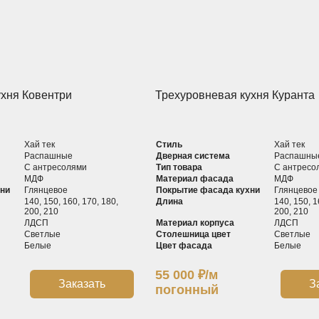
ухня Ковентри
Трехуровневая кухня Куранта
Хай тек
Стиль
Хай тек
Распашные
Дверная система
Распашны
С антресолями
Тип товара
С антресо
МДФ
Материал фасада
МДФ
хни
Глянцевое
Покрытие фасада кухни
Глянцевое
140, 150, 160, 170, 180,
Длина
140, 150, 1
200, 210
200, 210
ЛДСП
Материал корпуса
ЛДСП
Светлые
Столешница цвет
Светлые
Белые
Цвет фасада
Белые
55 000
₽
/м
Заказать
З
погонный