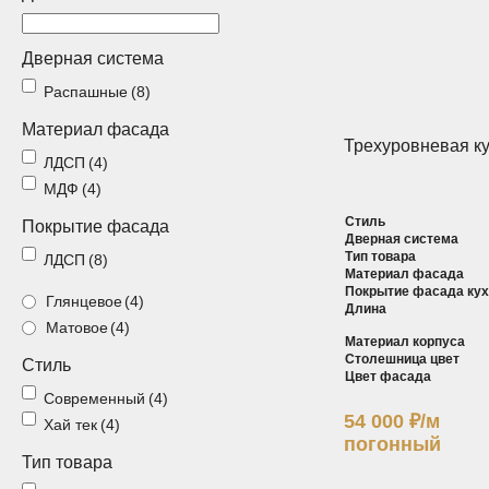
Спальни
Прихожие
Дверная система
Распашные
(8)
Стеллажи
Тумбы
Материал фасада
Трехуровневая к
Шкафы по
ЛДСП
(4)
Гардеробные
назначению
МДФ
(4)
Стиль
Покрытие фасада
Распашные шкафы
Шкафы
Дверная система
Тип товара
ЛДСП
(8)
Материал фасада
Покрытие фасада ку
Глянцевое
(4)
Длина
Матовое
(4)
Материал корпуса
Столешница цвет
Стиль
Цвет фасада
Современный
(4)
54 000
₽
/м
Хай тек
(4)
погонный
Тип товара