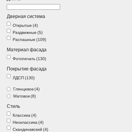
Распашные шкафы
Шкафы
Дверная система
Открытые
(4)
+7 (926) 192-03-75
0
Раздвижные
(5)
Распашные
(109)
Материал фасада
О нас
Фотопечать
(130)
Доставка
Покрытие фасада
ЛДСП
(130)
Контакты
Сотрудничество
Глянцевое
(4)
Матовое
(8)
Блог
Стиль
Гарантия
Классика
(4)
Оплата
Неоклассика
(4)
Каталог
Скандинавский
(4)