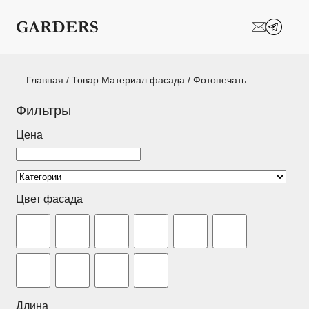
Шкафы-купе
Межкомнатные
перегородки
Двери-купе
Кухни на заказ
Главная
/ Товар Материал фасада / Фотопечать
Гостиные
Комоды
Фильтры
Цена
Мебель в детскую
Мебель в ванную
Модульные
Популярные категории
системы
хранения
Цвет фасада
Прихожие
Спальни
Стеллажи
Тумбы
Шкафы по
Гардеробные
назначению
Длина