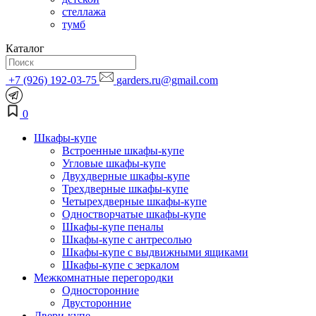
стеллажа
тумб
Каталог
+7 (926) 192-03-75
garders.ru@gmail.com
0
Шкафы-купе
Встроенные шкафы-купе
Угловые шкафы-купе
Двухдверные шкафы-купе
Трехдверные шкафы-купе
Четырехдверные шкафы-купе
Одностворчатые шкафы-купе
Шкафы-купе пеналы
Шкафы-купе с антресолью
Шкафы-купе с выдвижными ящиками
Шкафы-купе с зеркалом
Межкомнатные перегородки
Односторонние
Двусторонние
Двери-купе