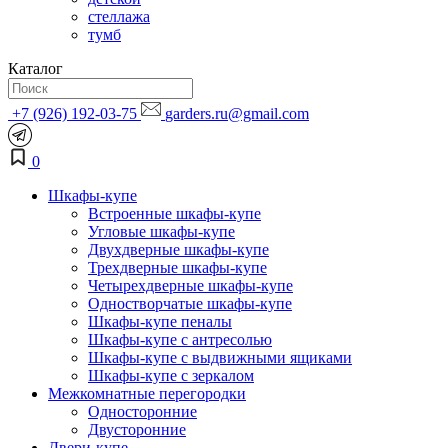
стеллажа
тумб
Каталог
+7 (926) 192-03-75
garders.ru@gmail.com
0
Шкафы-купе
Встроенные шкафы-купе
Угловые шкафы-купе
Двухдверные шкафы-купе
Трехдверные шкафы-купе
Четырехдверные шкафы-купе
Одностворчатые шкафы-купе
Шкафы-купе пеналы
Шкафы-купе с антресолью
Шкафы-купе с выдвижными ящиками
Шкафы-купе с зеркалом
Межкомнатные перегородки
Односторонние
Двусторонние
Двери-купе