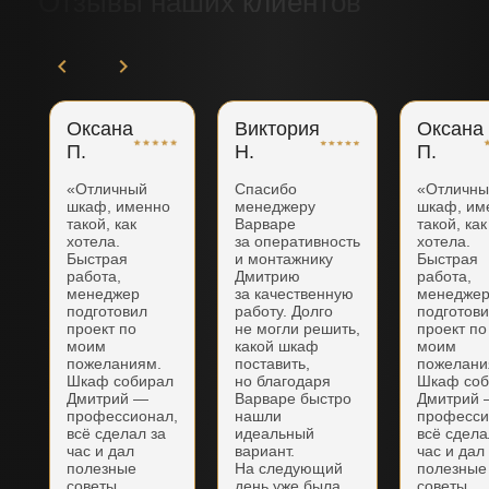
Отзывы наших клиентов
Оксана
Виктория
Оксана
П.
Н.
П.
«Отличный
Спасибо
«Отличн
шкаф, именно
менеджеру
шкаф, им
такой, как
Варваре
такой, как
хотела.
за оперативность
хотела.
Быстрая
и монтажнику
Быстрая
работа,
Дмитрию
работа,
менеджер
за качественную
менедже
подготовил
работу. Долго
подготов
проект по
не могли решить,
проект по
моим
какой шкаф
моим
пожеланиям.
поставить,
пожелани
Шкаф собирал
но благодаря
Шкаф соб
Дмитрий —
Варваре быстро
Дмитрий
профессионал,
нашли
професси
всё сделал за
идеальный
всё сдела
час и дал
вариант.
час и дал
полезные
На следующий
полезные
советы.
день уже была
советы.