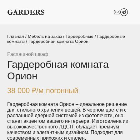
Шкафы-купе
Межкомнатные
перегородки
Двери-купе
Кухни на заказ
Главная
/
Мебель на заказ
/
Гардеробные
/
Гардеробные
комнаты
/ Гардеробная комната Орион
Гостиные
Комоды
Распашной шкаф
Гардеробная комната
Мебель в детскую
Мебель в ванную
Орион
Модульные
Популярные категории
системы
хранения
38 000
₽
/м погонный
Прихожие
Спальни
Гардеробная комната Орион – идеальное решение
для стильного хранения вещей. В черном цвете и с
распашной дверной системой из фотопечати, она
Стеллажи
Тумбы
станет акцентом вашего интерьера. Изготовлена из
высококачественного ЛДСП, обладает премиум
качеством и элегантным дизайном. Подходит для
Шкафы по
Гардеробные
современных прихожих и спален.
назначению