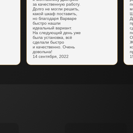
за качественную работу.
п
Долго не могли решить,
м
какой шкаф поставить,
Ш
но благодаря Варваре
Д
быстро нашли
п
идеальный вариант.
с
На следующий день уже
п
была установка, всё
О
сделали быстро
Ж
и качественно. Очень
к
довольна!
п
14 сентября, 2022
1