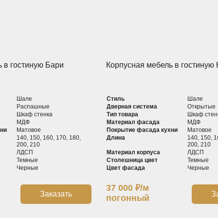
 в гостиную Бари
Корпусная мебель в гостиную
Шале
Стиль
Шале
Распашные
Дверная система
Открытые
Шкаф cтенка
Тип товара
Шкаф cтен
МДФ
Материал фасада
МДФ
хни
Матовое
Покрытие фасада кухни
Матовое
140, 150, 160, 170, 180,
Длина
140, 150, 1
200, 210
200, 210
ЛДСП
Материал корпуса
ЛДСП
Темные
Столешница цвет
Темные
Черные
Цвет фасада
Черные
37 000
₽
/м
Заказать
З
погонный