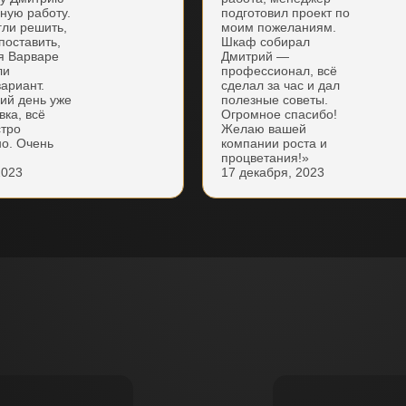
нную работу.
подготовил проект по
гли решить,
моим пожеланиям.
поставить,
Шкаф собирал
я Варваре
Дмитрий —
ли
профессионал, всё
ариант.
сделал за час и дал
ий день уже
полезные советы.
вка, всё
Огромное спасибо!
стро
Желаю вашей
но. Очень
компании роста и
процветания!»
2023
17 декабря, 2023