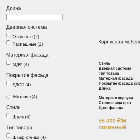
Длина
Спальни
Прихожие
Дверная система
Стеллажи
Тумбы
Открытые
(2)
Корпусная мебель
Шкафы по
Распашные
(2)
Гардеробные
назначению
Материал фасада
Стиль
МДФ
(4)
Распашные шкафы
Шкафы
Дверная система
Тип товара
Покрытие фасада
Материал фасада
Покрытие фасада ку
ЛДСП
(4)
Длина
Матовое
(4)
Материал корпуса
Столешница цвет
Стиль
Цвет фасада
Шале
(4)
55 000
₽
/м
погонный
Тип товара
Шкаф cтенка
(4)