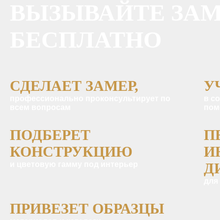
ВЫЗЫВАЙТЕ ЗА
БЕСПЛАТНО
СДЕЛАЕТ ЗАМЕР,
У
профессионально проконсультирует по
в с
всем вопросам
пом
ПОДБЕРЕТ
П
КОНСТРУКЦИЮ
И
и цветовую гамму под интерьер
Д
для
ПРИВЕЗЕТ ОБРАЗЦЫ