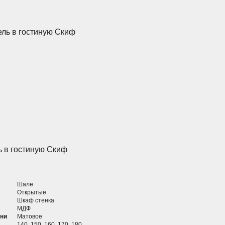
ь в гостиную Скиф
Шале
Открытые
Шкаф cтенка
МДФ
хни
Матовое
140, 150, 160, 170, 180,