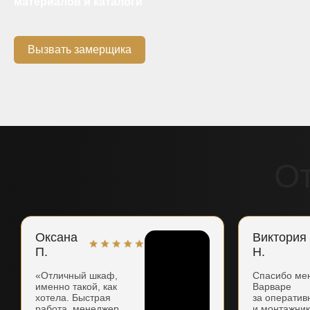
материалов и каталоги
Вызвать замерщика
О
Оксана
Виктория
П.
Н.
«Отличный шкаф,
Спасибо ме
именно такой, как
Варваре
хотела. Быстрая
за оператив
работа, менеджер
и монтажни