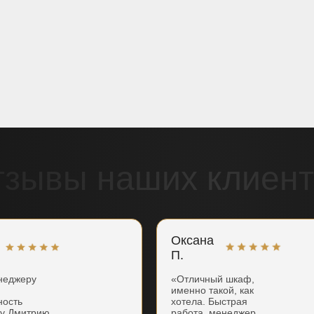
тзывы наших клиент
Оксана
П.
неджеру
«Отличный шкаф,
именно такой, как
ность
хотела. Быстрая
ку Дмитрию
работа, менеджер