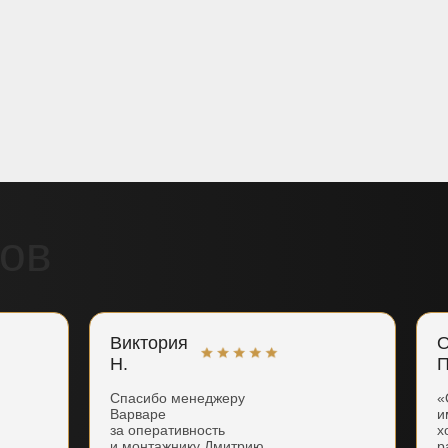
ов
Виктория
О
Н.
П
Спасибо менеджеру
«
Варваре
и
за оперативность
х
и монтажнику Дмитрию
р