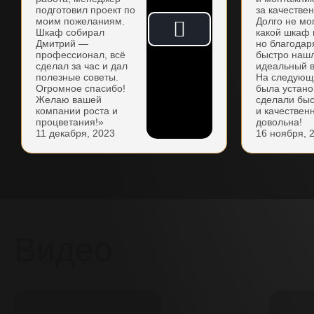
подготовил проект по
за качестве
моим пожеланиям.
Долго не мо
Шкаф собирал
какой шкаф 
Дмитрий —
но благодар
профессионал, всё
быстро наш
сделал за час и дал
идеальный в
полезные советы.
На следующ
Огромное спасибо!
была устано
Желаю вашей
сделали бы
компании роста и
и качествен
процветания!»
довольна!
11 декабря, 2023
16 ноября, 
Видео