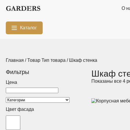
О н
Каталог
Межкомнатные
Шкафы-купе
перегородки
Главная
/ Товар Тип товара / Шкаф cтенка
Двери-купе
Кухни на заказ
Фильтры
Шкаф cт
Показаны все 4 р
Гостиные
Комоды
Цена
Мебель в
Мебель в детскую
ванную
Цвет фасада
Модульные
Популярные
системы
категории
хранения