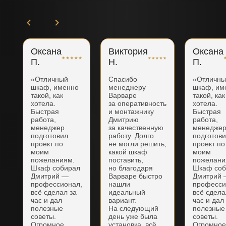
Оксана
Виктория
Оксана
П.
Н.
П.
«Отличный
Спасибо
«Отличн
шкаф, именно
менеджеру
шкаф, им
такой, как
Варваре
такой, как
хотела.
за оперативность
хотела.
Быстрая
и монтажнику
Быстрая
работа,
Дмитрию
работа,
менеджер
за качественную
менедже
подготовил
работу. Долго
подготов
проект по
не могли решить,
проект по
моим
какой шкаф
моим
пожеланиям.
поставить,
пожелани
Шкаф собирал
но благодаря
Шкаф соб
Дмитрий —
Варваре быстро
Дмитрий
профессионал,
нашли
професси
всё сделал за
идеальный
всё сдела
час и дал
вариант.
час и дал
полезные
На следующий
полезные
советы.
день уже была
советы.
Огромное
установка, всё
Огромно