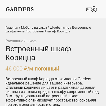
Шкафы-купе
Межкомнатные
перегородки
Двери-купе
Кухни на заказ
Главная
/
Мебель на заказ
/
Шкафы-купе
/
Встроенные
шкафы-купе
/ Встроенный шкаф Корицца
Гостиные
Комоды
Распашной шкаф
Встроенный шкаф
Мебель в детскую
Мебель в ванную
Корицца
Модульные
Популярные категории
системы
хранения
46 000
₽
/м погонный
Прихожие
Спальни
Встроенный шкаф Корицца от компании Garders –
идеальное решение для вашего интерьера.
Стильный коричневый цвет и раздвижная дверная
Стеллажи
Тумбы
система из стекла придают шкафу современный вид.
Этот функциональный встроенный шкаф
эффективно оптимизирует пространство, сохраняя
Шкафы по
Гардеробные
при этом элегантность и стиль.
назначению