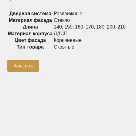
Распашные шкафы
Шкафы
Дверная система
Раздвижные
Материал фасада
Стекло
Длина
140
,
150
,
160
,
170
,
180
,
200
,
210
+7 (926) 192-03-75
0
Материал корпуса
ЛДСП
Цвет фасада
Коричневые
Тип товара
Скрытые
О нас
Заказать
Доставка
Контакты
Сотрудничество
Блог
Гарантия
Оплата
Каталог