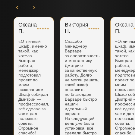
Оксана
Виктория
Оксана
П.
Н.
П.
«Отличный
Спасибо
«Отличн
шкаф, именно
менеджеру
шкаф, им
такой, как
Варваре
такой, как
хотела.
за оперативность
хотела.
Быстрая
и монтажнику
Быстрая
работа,
Дмитрию
работа,
менеджер
за качественную
менедже
подготовил
работу. Долго
подготов
проект по
не могли решить,
проект по
моим
какой шкаф
моим
пожеланиям.
поставить,
пожелани
Шкаф собирал
но благодаря
Шкаф соб
Дмитрий —
Варваре быстро
Дмитрий
профессионал,
нашли
професси
всё сделал за
идеальный
всё сдела
час и дал
вариант.
час и дал
полезные
На следующий
полезные
советы.
день уже была
советы.
Огромное
установка, всё
Огромно
спасибо!
сделали быстро
спасибо!