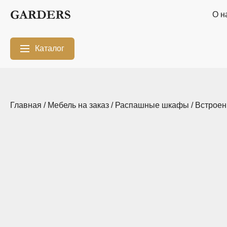
О н
Каталог
Межкомнатные
Шкафы-купе
перегородки
Главная
/
Мебель на заказ
/
Распашные шкафы
/
Встрое
Двери-купе
Кухни на заказ
Гостиные
Комоды
Мебель в
Мебель в детскую
ванную
Модульные
Популярные
системы
категории
хранения