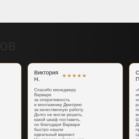
ов
Виктория
О
Н.
П
Спасибо менеджеру
«
Варваре
и
за оперативность
х
и монтажнику Дмитрию
р
за качественную работу.
п
Долго не могли решить,
м
какой шкаф поставить,
Ш
но благодаря Варваре
Д
быстро нашли
п
идеальный вариант.
с