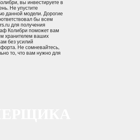
олибри, вы инвестируете в
ень. Не упустите
ью данной модели. Дорогие
оответствовал бы всем
s.ru для получения
каф Колибри поможет вам
ым хранителем ваших
вам без усилий
мфорта. Не сомневайтесь,
но то, что вам нужно для
МЕРЩИКА