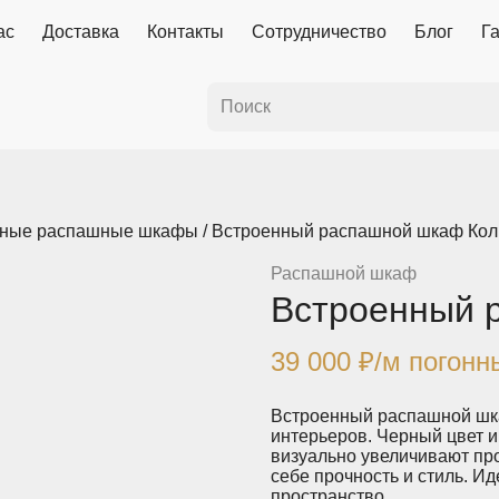
ас
Доставка
Контакты
Сотрудничество
Блог
Г
нные распашные шкафы
/ Встроенный распашной шкаф Ко
Распашной шкаф
Встроенный 
39 000
₽
/м погонн
Встроенный распашной шк
интерьеров. Черный цвет и
визуально увеличивают про
себе прочность и стиль. И
пространство.