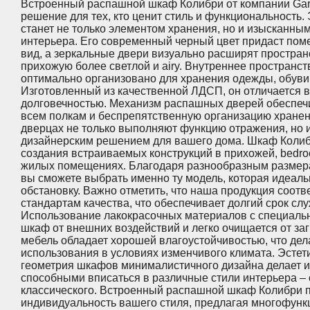
Встроенный распашной шкаф Колибри от компании Gard
решение для тех, кто ценит стиль и функциональность.
станет не только элементом хранения, но и изысканны
интерьера. Его современный черный цвет придаст по
вид, а зеркальные двери визуально расширят простран
прихожую более светлой и airy. Внутреннее пространс
оптимально организовано для хранения одежды, обуви 
Изготовленный из качественной ЛДСП, он отличается 
долговечностью. Механизм распашных дверей обеспечи
всем полкам и беспрепятственную организацию хранен
дверцах не только выполняют функцию отражения, но 
дизайнерским решением для вашего дома. Шкаф Колиб
создания встраиваемых конструкций в прихожей, bedroom
жилых помещениях. Благодаря разнообразным размер
вы сможете выбрать именно ту модель, которая идеал
обстановку. Важно отметить, что наша продукция соот
стандартам качества, что обеспечивает долгий срок слу
Использование лакокрасочных материалов с специал
шкаф от внешних воздействий и легко очищается от заг
мебель обладает хорошей влагоустойчивостью, что дел
использования в условиях изменчивого климата. Эстет
геометрия шкафов минималистичного дизайна делает 
способными вписаться в различные стили интерьера – 
классического. Встроенный распашной шкаф Колибри 
индивидуальность вашего стиля, предлагая многофун