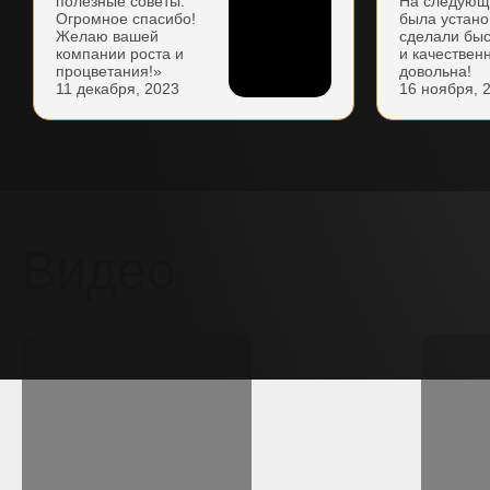
полезные советы.
На следующ
Огромное спасибо!
была устано
Желаю вашей
сделали бы
компании роста и
и качествен
процветания!»
довольна!
11 декабря, 2023
16 ноября, 
Видео