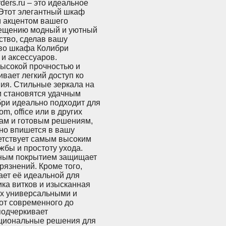
ers.ru – это идеальное
 Этот элегантный шкаф
м акцентом вашего
мещению модный и уютный
ство, сделав вашу
тво шкафа Колибри
и аксессуаров.
высокой прочностью и
вает легкий доступ ко
ия. Стильные зеркала на
и становятся удачным
ри идеально подходит для
, office или в других
ам и готовым решениям,
ьно впишется в вашу
ветствует самым высоким
жбы и простоту ухода.
ьным покрытием защищает
рязнений. Кроме того,
ает её идеальной для
ика витков и изысканная
их универсальными и
от современного до
подчеркивает
кциональные решения для