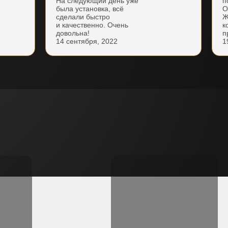
На следующий день уже
п
была установка, всё
О
сделали быстро
Ж
и качественно. Очень
к
довольна!
п
14 сентября, 2022
1