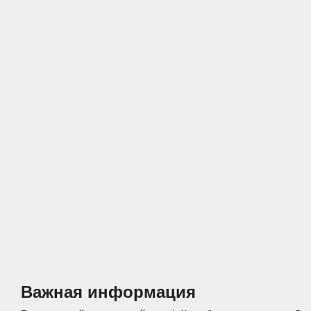
Спальни
Прихожие
Стеллажи
Тумбы
Шкафы по
Гардеробные
назначению
Распашные шкафы
Шкафы
Важная информация