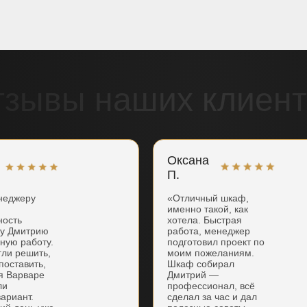
тзывы наших клиент
Оксана
П.
неджеру
«Отличный шкаф,
именно такой, как
ность
хотела. Быстрая
ку Дмитрию
работа, менеджер
нную работу.
подготовил проект по
гли решить,
моим пожеланиям.
поставить,
Шкаф собирал
я Варваре
Дмитрий —
ли
профессионал, всё
ариант.
сделал за час и дал