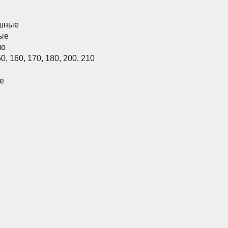
шные
ые
ло
50
,
160
,
170
,
180
,
200
,
210
е