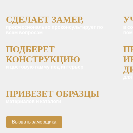
СДЕЛАЕТ ЗАМЕР,
У
профессионально проконсультирует по
в с
всем вопросам
пом
ПОДБЕРЕТ
П
КОНСТРУКЦИЮ
И
и цветовую гамму под интерьер
Д
для
ПРИВЕЗЕТ ОБРАЗЦЫ
материалов и каталоги
Вызвать замерщика