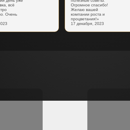
ий день уже
полезные советы.
вка, всё
Огромное спасибо!
стро
Желаю вашей
но. Очень
компании роста и
процветания!»
2023
17 декабря, 2023