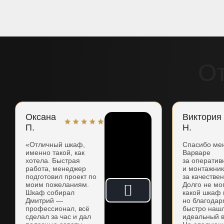
О
Оксана
Виктория
П.
Н.
«Отличный шкаф,
Спасибо ме
именно такой, как
Варваре
хотела. Быстрая
за оператив
работа, менеджер
и монтажни
подготовил проект по
за качестве
моим пожеланиям.
Долго не мо
Шкаф собирал
какой шкаф 
Дмитрий —
но благодар
профессионал, всё
быстро наш
сделал за час и дал
идеальный в