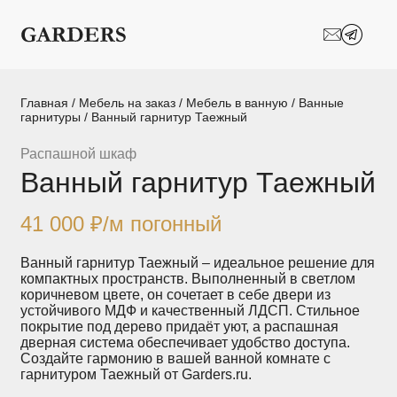
Шкафы-купе
Межкомнатные
перегородки
Двери-купе
Кухни на заказ
Главная
/
Мебель на заказ
/
Мебель в ванную
/
Ванные
гарнитуры
/ Ванный гарнитур Таежный
Гостиные
Комоды
Распашной шкаф
Ванный гарнитур Таежный
Мебель в детскую
Мебель в ванную
Модульные
Популярные категории
41 000
₽
/м погонный
системы
хранения
Ванный гарнитур Таежный – идеальное решение для
компактных пространств. Выполненный в светлом
Прихожие
Спальни
коричневом цвете, он сочетает в себе двери из
устойчивого МДФ и качественный ЛДСП. Стильное
покрытие под дерево придаёт уют, а распашная
Стеллажи
Тумбы
дверная система обеспечивает удобство доступа.
Создайте гармонию в вашей ванной комнате с
гарнитуром Таежный от Garders.ru.
Шкафы по
Гардеробные
назначению