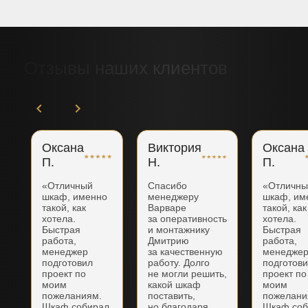
Отзывы наших клиентов
Оксана
Виктория
Оксана
П.
Н.
П.
«Отличный
Спасибо
«Отличн
шкаф, именно
менеджеру
шкаф, им
такой, как
Варваре
такой, как
хотела.
за оперативность
хотела.
Быстрая
и монтажнику
Быстрая
работа,
Дмитрию
работа,
менеджер
за качественную
менедже
подготовил
работу. Долго
подготов
проект по
не могли решить,
проект по
моим
какой шкаф
моим
пожеланиям.
поставить,
пожелани
Шкаф собирал
но благодаря
Шкаф соб