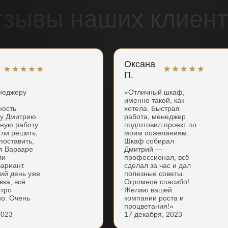
тзывы наших клиент
Оксана
П.
неджеру
«Отличный шкаф,
именно такой, как
ность
хотела. Быстрая
ку Дмитрию
работа, менеджер
нную работу.
подготовил проект по
гли решить,
моим пожеланиям.
поставить,
Шкаф собирал
я Варваре
Дмитрий —
ли
профессионал, всё
ариант.
сделал за час и дал
ий день уже
полезные советы.
вка, всё
Огромное спасибо!
стро
Желаю вашей
но. Очень
компании роста и
процветания!»
2023
17 декабря, 2023