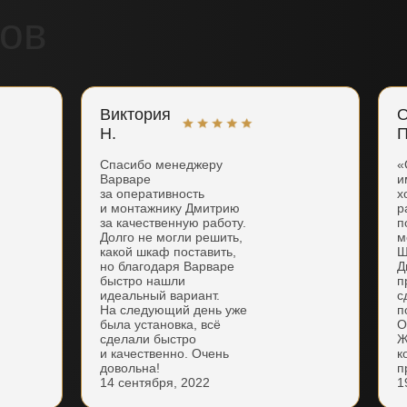
ов
Виктория
О
Н.
П
Спасибо менеджеру
«
Варваре
и
за оперативность
х
и монтажнику Дмитрию
р
за качественную работу.
п
Долго не могли решить,
м
какой шкаф поставить,
Ш
но благодаря Варваре
Д
быстро нашли
п
идеальный вариант.
с
На следующий день уже
п
была установка, всё
О
сделали быстро
Ж
и качественно. Очень
к
довольна!
п
14 сентября, 2022
1