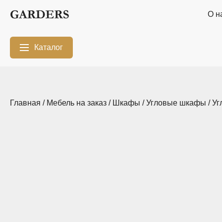
О н
Каталог
Межкомнатные
Шкафы-купе
перегородки
Главная
/
Мебель на заказ
/
Шкафы
/
Угловые шкафы
/ У
Двери-купе
Кухни на заказ
Гостиные
Комоды
Мебель в
Мебель в детскую
ванную
Модульные
Популярные
системы
категории
хранения