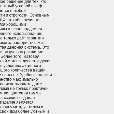
ое решение для тех, кто
егантный угловой шкаф
шется в любой
ти и строгости. Основным
ДФ, что обеспечивает
ется хорошими
иям и легко поддается
евного использования.
е только даёт гарантии
ными характеристиками.
тая дверная система. Это
 и визуально расширяет
 Более того, матовая
ый стиль и делает изделие
 в условиях активного
шого количества вещей,
 спальне. Удобные полки и
анство максимально
но использовать даже
имп не только практичен,
емная цветовая гамма
лассики, создавая
изделие является
алансу между стилем и
 свой дом более уютным и