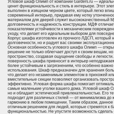
Угловой шкаф Олимп от компании Garders.ru — идеальн
ценит функциональность и стиль в интерьере. Этот эл
выполнен в изящном черном цвете, который легко впи
современный интерьер, придавая ему нотку утонченнос
материалом для дверей служит высококачественный М
долговечность и надежность конструкции. МДФ отлича
показателями устойчивости к механическим поврежден
уходу, что делает его идеальным выбором для повседн
Корпус шкафа изготовлен из прочного ЛДСП, который н
долговечности, но и радует вас своими эксплуатацион
Основная особенность углового шкафа Олимп — откры
решение не только облегчает доступ к своим вещам, но
пространство, создавая ощущение свободы и легкости.
поверхность шкафа привносит в интерьер неподражаем
более устойчивым к загрязнениям, что особенно важно
использования. Шкаф предназначен для хранения боль
что делает его незаменимым элементом в прихожей или
вместительные секции позволяют организовать простр
эффективно. Угловая форма шкафа помогает оптималь
самые маленькие уголки вашего дома. Угловой шкаф Ол
но и обладает эстетической привлекательностью. Его т
подходит для различных стилей — от минимализма до к
гармонию в любом помещении. Таким образом, данное 
отличным решением для людей, которые стремятся к б
функциональностью. Не упустите возможность сделать