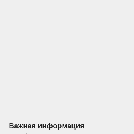
Спальни
Прихожие
Стеллажи
Тумбы
Шкафы по
Гардеробные
назначению
Распашные шкафы
Шкафы
Важная информация