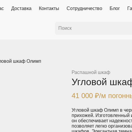
ас
Доставка
Контакты
Сотрудничество
Блог
Г
гловой шкаф Олимп
Распашной шкаф
Угловой шка
41 000
₽
/м погонн
Угловой шкаф Олимп в чер
прихожей. Изготовленный 
он обеспечивает надежност
позволяет легко организов
шкафов. Элегантная темна