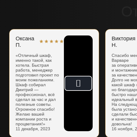
О
Оксана
Виктория
П.
Н.
«Отличный шкаф,
Спасибо ме
именно такой, как
Варваре
хотела. Быстрая
за оператив
работа, менеджер
и монтажни
подготовил проект по
за качестве
моим пожеланиям.
Долго не мо
Шкаф собирал
какой шкаф 
Дмитрий —
но благодар
профессионал, всё
быстро наш
сделал за час и дал
идеальный в
полезные советы.
На следующ
Огромное спасибо!
была устано
Желаю вашей
сделали бы
компании роста и
и качествен
процветания!»
довольна!
11 декабря, 2023
16 ноября, 