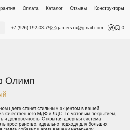
арантия
Оплата
Каталог
Отзывы
Конструкторы
+7 (926) 192-03-75
garders.ru@gmail.com
0
ф Олимп
ый
ном цвете станет стильным акцентом в вашей
из качественного МДФ и ЛДСП с матовым покрытием,
ь и долговечность. Открытая дверная система
ать пространство, идеально подходя для больших
я гамма добавит шарма вашему интерьеру.