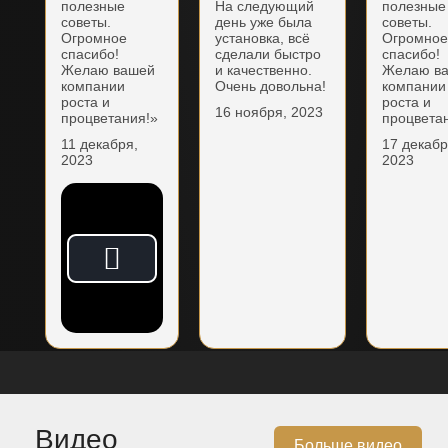
полезные
На следующий
полезные
советы.
день уже была
советы.
Огромное
установка, всё
Огромно
спасибо!
сделали быстро
спасибо!
Желаю вашей
и качественно.
Желаю в
компании
Очень довольна!
компании
роста и
роста и
16 ноября, 2023
процветания!»
процвета
11 декабря,
17 декабр
2023
2023
Видео
Больше видео