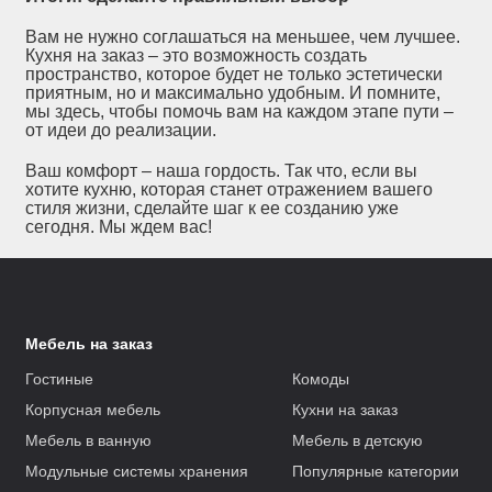
Вам не нужно соглашаться на меньшее, чем лучшее.
Кухня на заказ – это возможность создать
пространство, которое будет не только эстетически
приятным, но и максимально удобным. И помните,
мы здесь, чтобы помочь вам на каждом этапе пути –
от идеи до реализации.
Ваш комфорт – наша гордость. Так что, если вы
хотите кухню, которая станет отражением вашего
стиля жизни, сделайте шаг к ее созданию уже
сегодня. Мы ждем вас!
Мебель на заказ
Гостиные
Комоды
Корпусная мебель
Кухни на заказ
Мебель в ванную
Мебель в детскую
Модульные системы хранения
Популярные категории