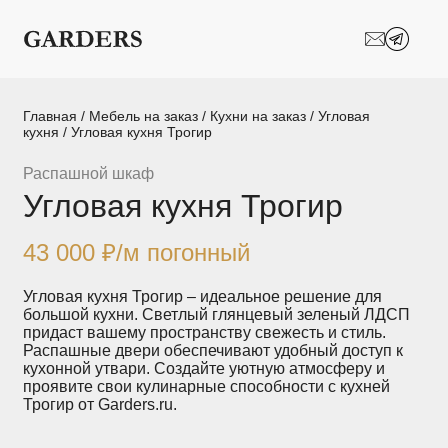
Шкафы-купе
Межкомнатные
перегородки
Двери-купе
Кухни на заказ
Главная
/
Мебель на заказ
/
Кухни на заказ
/
Угловая
кухня
/ Угловая кухня Трогир
Гостиные
Комоды
Распашной шкаф
Угловая кухня Трогир
Мебель в детскую
Мебель в ванную
Модульные
Популярные категории
43 000
₽
/м погонный
системы
хранения
Угловая кухня Трогир – идеальное решение для
большой кухни. Светлый глянцевый зеленый ЛДСП
Прихожие
Спальни
придаст вашему пространству свежесть и стиль.
Распашные двери обеспечивают удобный доступ к
кухонной утвари. Создайте уютную атмосферу и
Стеллажи
Тумбы
проявите свои кулинарные способности с кухней
Трогир от Garders.ru.
Шкафы по
Гардеробные
назначению