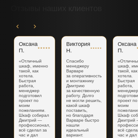
Отзывы наших клиентов
Оксана
Виктория
Оксана
П.
Н.
П.
«Отличный
Спасибо
«Отличн
шкаф, именно
менеджеру
шкаф, им
такой, как
Варваре
такой, как
хотела.
за оперативность
хотела.
Быстрая
и монтажнику
Быстрая
работа,
Дмитрию
работа,
менеджер
за качественную
менедже
подготовил
работу. Долго
подготов
проект по
не могли решить,
проект по
моим
какой шкаф
моим
пожеланиям.
поставить,
пожелани
Шкаф собирал
но благодаря
Шкаф соб
Дмитрий —
Варваре быстро
Дмитрий
профессионал,
нашли
професси
всё сделал за
идеальный
всё сдела
час и дал
вариант.
час и дал