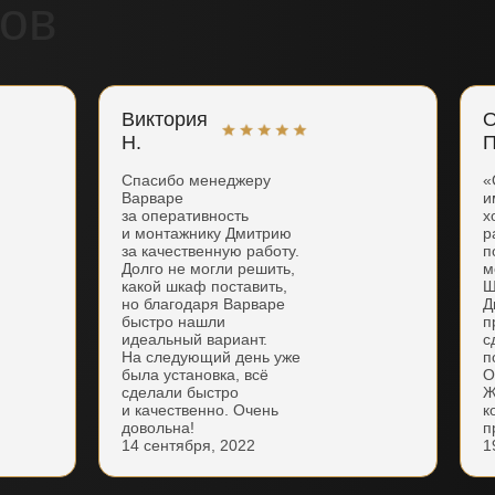
ов
Виктория
О
Н.
П
Спасибо менеджеру
«
Варваре
и
за оперативность
х
и монтажнику Дмитрию
р
за качественную работу.
п
Долго не могли решить,
м
какой шкаф поставить,
Ш
но благодаря Варваре
Д
быстро нашли
п
идеальный вариант.
с
На следующий день уже
п
была установка, всё
О
сделали быстро
Ж
и качественно. Очень
к
довольна!
п
14 сентября, 2022
1