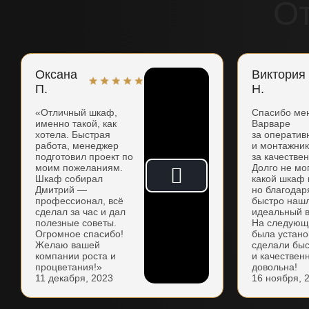
О
Оксана
Виктория
П.
Н.
«Отличный шкаф,
Спасибо ме
именно такой, как
Варваре
хотела. Быстрая
за оператив
работа, менеджер
и монтажни
подготовил проект по
за качестве
моим пожеланиям.
Долго не мо
Шкаф собирал
какой шкаф 
Дмитрий —
но благодар
профессионал, всё
быстро наш
сделал за час и дал
идеальный в
полезные советы.
На следующ
Огромное спасибо!
была устано
Желаю вашей
сделали бы
компании роста и
и качествен
процветания!»
довольна!
11 декабря, 2023
16 ноября, 