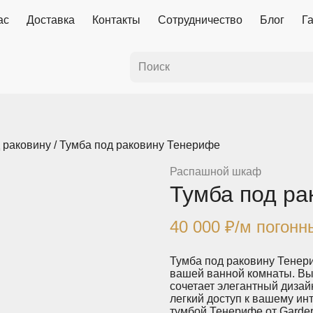
ас
Доставка
Контакты
Сотрудничество
Блог
Г
 раковину
/ Тумба под раковину Тенерифе
Распашной шкаф
Тумба под ра
40 000
₽
/м погонн
Тумба под раковину Тенери
вашей ванной комнаты. Вы
сочетает элегантный диза
легкий доступ к вашему ин
тумбой Тенерифе от Garders