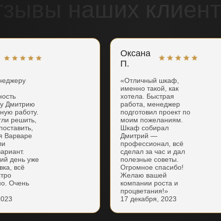
тзывы наших клиент
Оксана
П.
неджеру
«Отличный шкаф,
именно такой, как
ность
хотела. Быстрая
ку Дмитрию
работа, менеджер
нную работу.
подготовил проект по
гли решить,
моим пожеланиям.
поставить,
Шкаф собирал
я Варваре
Дмитрий —
ли
профессионал, всё
ариант.
сделал за час и дал
ий день уже
полезные советы.
вка, всё
Огромное спасибо!
стро
Желаю вашей
но. Очень
компании роста и
процветания!»
2023
17 декабря, 2023