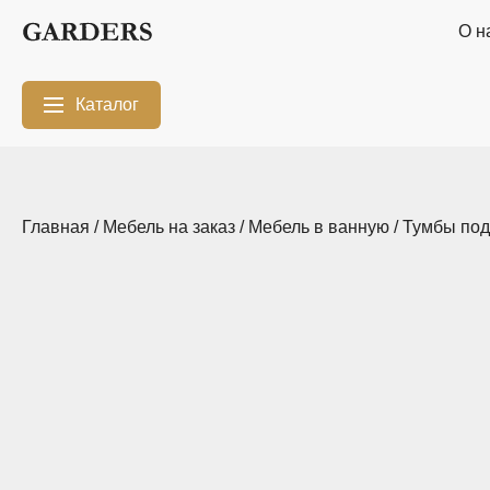
О н
Каталог
Межкомнатные
Шкафы-купе
перегородки
Главная
/
Мебель на заказ
/
Мебель в ванную
/
Тумбы под
Двери-купе
Кухни на заказ
Гостиные
Комоды
Мебель в
Мебель в детскую
ванную
Модульные
Популярные
системы
категории
хранения