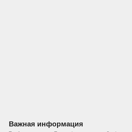
Спальни
Прихожие
Стеллажи
Тумбы
Шкафы по
Гардеробные
назначению
Распашные шкафы
Шкафы
Важная информация