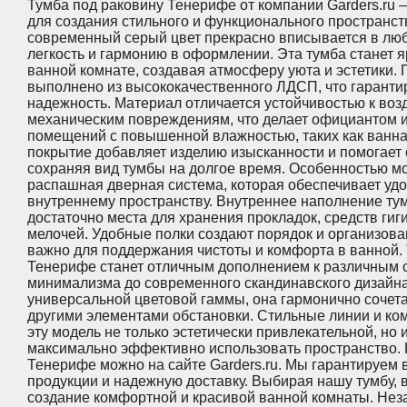
Тумба под раковину Тенерифе от компании Garders.ru
для создания стильного и функционального пространст
современный серый цвет прекрасно вписывается в люб
легкость и гармонию в оформлении. Эта тумба станет 
ванной комнате, создавая атмосферу уюта и эстетики.
выполнено из высококачественного ЛДСП, что гарантир
надежность. Материал отличается устойчивостью к воз
механическим повреждениям, что делает официантом
помещений с повышенной влажностью, таких как ванна
покрытие добавляет изделию изысканности и помогает
сохраняя вид тумбы на долгое время. Особенностью м
распашная дверная система, которая обеспечивает удо
внутреннему пространству. Внутреннее наполнение ту
достаточно места для хранения прокладок, средств ги
мелочей. Удобные полки создают порядок и организова
важно для поддержания чистоты и комфорта в ванной.
Тенерифе станет отличным дополнением к различным 
минимализма до современного скандинавского дизайна.
универсальной цветовой гаммы, она гармонично сочета
другими элементами обстановки. Стильные линии и к
эту модель не только эстетически привлекательной, но 
максимально эффективно использовать пространство. 
Тенерифе можно на сайте Garders.ru. Мы гарантируем 
продукции и надежную доставку. Выбирая нашу тумбу, 
создание комфортной и красивой ванной комнаты. Нез