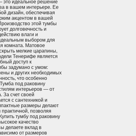
 — это идеальное решение
ва в вашем интерьере. Ее
ой дизайн, обеспечивая
ярким акцентом в вашей
 Производство этой тумбы
ует долговечность и
действию влаги и
 идеальным выбором для
я комната. Матовое
 скрыть мелкие царапины,
одели Тенерифе является
бный доступ к
мбы задумано с умом:
гиены и других необходимых
нность, что особенно
 Тумба под раковину
стилям интерьеров — от
 За счет своей
ется с сантехникой и
омпактные размеры делают
и практичной, позволяя
Купить тумбу под раковину
высокое качество
вы делаете вклад в
ависимо от размеров