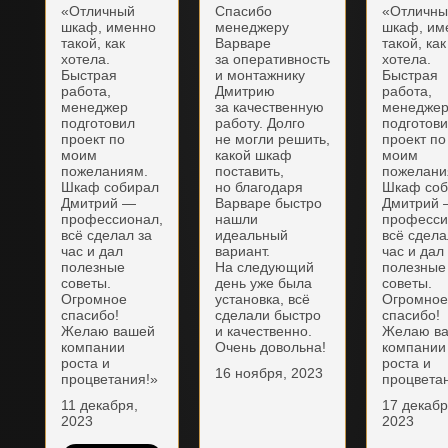
«Отличный
Спасибо
«Отличн
шкаф, именно
менеджеру
шкаф, им
такой, как
Варваре
такой, как
хотела.
за оперативность
хотела.
Быстрая
и монтажнику
Быстрая
работа,
Дмитрию
работа,
менеджер
за качественную
менедже
подготовил
работу. Долго
подготов
проект по
не могли решить,
проект по
моим
какой шкаф
моим
пожеланиям.
поставить,
пожелани
Шкаф собирал
но благодаря
Шкаф соб
Дмитрий —
Варваре быстро
Дмитрий
профессионал,
нашли
професси
всё сделал за
идеальный
всё сдела
час и дал
вариант.
час и дал
полезные
На следующий
полезные
советы.
день уже была
советы.
Огромное
установка, всё
Огромно
спасибо!
сделали быстро
спасибо!
Желаю вашей
и качественно.
Желаю в
компании
Очень довольна!
компании
роста и
роста и
16 ноября, 2023
процветания!»
процвета
11 декабря,
17 декабр
2023
2023