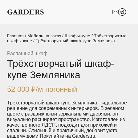
Шкафы-купе
Межкомнатные
перегородки
Двери-купе
Кухни на заказ
Главная
/
Мебель на заказ
/
Шкафы-купе
/
Трёхстворчатые
шкафы-купе
/ Трёхстворчатый шкаф-купе Земляника
Гостиные
Комоды
Распашной шкаф
Трёхстворчатый шкаф-
Мебель в детскую
Мебель в ванную
купе Земляника
Модульные
Популярные категории
системы
хранения
52 000
₽
/м погонный
Прихожие
Спальни
Трёхстворчатый шкаф-купе Земляника – идеальное
решение для современных интерьеров. В зеленом
цвете с раздвижными зеркальными дверями, он
Стеллажи
Тумбы
визуально расширяет пространство. Изготовлен из
качественного ЛДСП, подходит для прихожей и
спальни. Стильный и практичный, добавит уюта
Шкафы по
Гардеробные
вашему дому. Покупайте на Garders.ru.
назначению