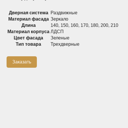
Распашные шкафы
Шкафы
Дверная система
Раздвижные
Материал фасада
Зеркало
Длина
140
,
150
,
160
,
170
,
180
,
200
,
210
+7 (926) 192-03-75
0
Материал корпуса
ЛДСП
Цвет фасада
Зеленые
Тип товара
Трехдверные
О нас
Заказать
Доставка
Контакты
Сотрудничество
Блог
Гарантия
Оплата
Каталог