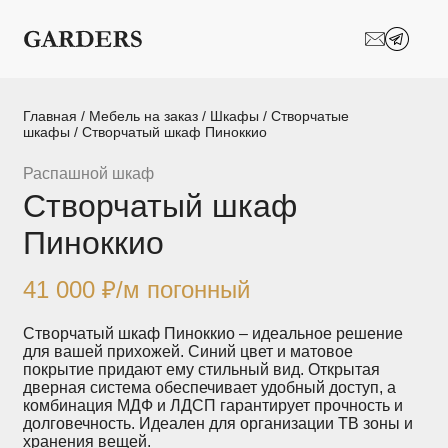
Шкафы-купе
Межкомнатные
перегородки
Двери-купе
Кухни на заказ
Главная
/
Мебель на заказ
/
Шкафы
/
Створчатые
шкафы
/ Створчатый шкаф Пиноккио
Гостиные
Комоды
Распашной шкаф
Створчатый шкаф
Мебель в детскую
Мебель в ванную
Пиноккио
Модульные
Популярные категории
системы
хранения
41 000
₽
/м погонный
Прихожие
Спальни
Створчатый шкаф Пиноккио – идеальное решение
для вашей прихожей. Синий цвет и матовое
покрытие придают ему стильный вид. Открытая
Стеллажи
Тумбы
дверная система обеспечивает удобный доступ, а
комбинация МДФ и ЛДСП гарантирует прочность и
долговечность. Идеален для организации ТВ зоны и
Шкафы по
Гардеробные
хранения вещей.
назначению