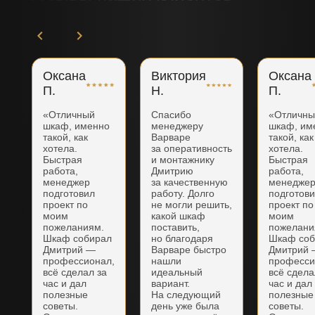
Оксана
Виктория
Оксана
П.
Н.
П.
«Отличный
Спасибо
«Отличн
шкаф, именно
менеджеру
шкаф, им
такой, как
Варваре
такой, как
хотела.
за оперативность
хотела.
Быстрая
и монтажнику
Быстрая
работа,
Дмитрию
работа,
менеджер
за качественную
менедже
подготовил
работу. Долго
подготов
проект по
не могли решить,
проект по
моим
какой шкаф
моим
пожеланиям.
поставить,
пожелани
Шкаф собирал
но благодаря
Шкаф соб
Дмитрий —
Варваре быстро
Дмитрий
профессионал,
нашли
професси
всё сделал за
идеальный
всё сдела
час и дал
вариант.
час и дал
полезные
На следующий
полезные
советы.
день уже была
советы.