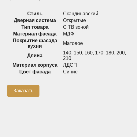
Распашные шкафы
Шкафы
Стиль
Скандинавский
Дверная система
Открытые
Тип товара
С ТВ зоной
+7 (926) 192-03-75
0
Материал фасада
МДФ
Покрытие фасада
Матовое
кухни
140
,
150
,
160
,
170
,
180
,
200
,
Длина
210
О нас
Материал корпуса
ЛДСП
Доставка
Цвет фасада
Синие
Контакты
Заказать
Сотрудничество
Блог
Гарантия
Оплата
Каталог