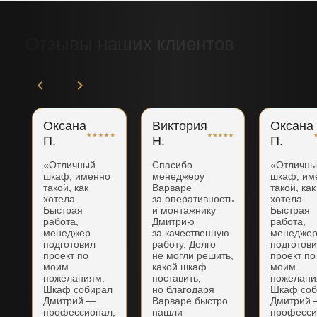
Отзывы наших клиентов
Оксана
Виктория
Оксана
П.
Н.
П.
«Отличный
Спасибо
«Отличн
шкаф, именно
менеджеру
шкаф, им
такой, как
Варваре
такой, как
хотела.
за оперативность
хотела.
Быстрая
и монтажнику
Быстрая
работа,
Дмитрию
работа,
менеджер
за качественную
менедже
подготовил
работу. Долго
подготов
проект по
не могли решить,
проект по
моим
какой шкаф
моим
пожеланиям.
поставить,
пожелани
Шкаф собирал
но благодаря
Шкаф соб
Дмитрий —
Варваре быстро
Дмитрий
профессионал,
нашли
професси