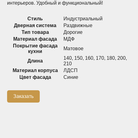
интерьеров. Удобный и функциональный!
Распашные шкафы
Шкафы
Стиль
Индустриальный
Дверная система
Раздвижные
Тип товара
Дорогие
+7 (926) 192-03-75
0
Материал фасада
МДФ
Покрытие фасада
Матовое
кухни
140
,
150
,
160
,
170
,
180
,
200
,
Длина
О нас
210
Материал корпуса
ЛДСП
Доставка
Цвет фасада
Синие
Контакты
Сотрудничество
Заказать
Блог
Гарантия
Оплата
Каталог