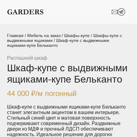
Шкафы-купе
Межкомнатные
перегородки
Двери-купе
Кухни на заказ
Главная
/
Мебель на заказ
/
Шкафы-купе
/
Шкафы-купе с
выдвижными ящиками
/ Шкаф-купе с выдвижными
ящиками-купе Бельканто
Гостиные
Комоды
Распашной шкаф
Мебель в детскую
Мебель в ванную
Шкаф-купе с выдвижными
Модульные
Популярные категории
ящиками-купе Бельканто
системы
хранения
44 000
₽
/м погонный
Прихожие
Спальни
Шкаф-купе с выдвижными ящиками-купе Бельканто
станет элегантным акцентом в вашем интерьере.
Стеллажи
Тумбы
Стильный синий цвет и матовая поверхность
подчеркивают современный дизайн. Раздвижные
двери из МДФ и прочный ЛДСП обеспечивают
Шкафы по
Гардеробные
надежность. Идеальное решение для дорогих
назначению