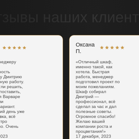
тзывы наших клиент
Оксана
П.
неджеру
«Отличный шкаф,
именно такой, как
ность
хотела. Быстрая
ку Дмитрию
работа, менеджер
нную работу.
подготовил проект по
гли решить,
моим пожеланиям.
поставить,
Шкаф собирал
я Варваре
Дмитрий —
ли
профессионал, всё
ариант.
сделал за час и дал
ий день уже
полезные советы.
вка, всё
Огромное спасибо!
стро
Желаю вашей
но. Очень
компании роста и
процветания!»
2023
17 декабря, 2023