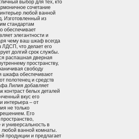
тличный выбор для тех, кто
армоничное сочетание
 интерьер любой ванной
д. Изготовленный из
ким стандартам
то обеспечивает
вляет элегантности и
аря чему ваш шкаф всегда
з ЛДСП, что делает его
рует долгий срок службы.
ся распашная дверная
нутреннему пространству,
граничивая свободу
ия шкафа обеспечивают
от полотенец и средств
афа Лилия добавляет
ак контраст белых деталей
нченный вкус его
и интерьера – от
ия не только
 решением. Его
 пространство,
 и универсальность в
 любой ванной комнаты.
ей продукции и предлагает