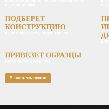
профессионально проконсультирует по
в с
всем вопросам
пом
ПОДБЕРЕТ
П
КОНСТРУКЦИЮ
И
и цветовую гамму под интерьер
Д
для
ПРИВЕЗЕТ ОБРАЗЦЫ
материалов и каталоги
Вызвать замерщика