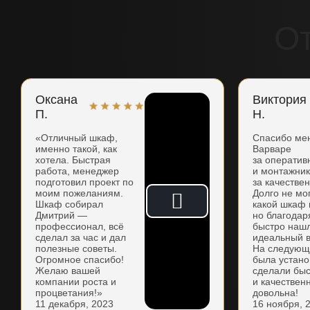
О
Оксана
Виктория
П.
Н.
«Отличный шкаф,
Спасибо ме
именно такой, как
Варваре
хотела. Быстрая
за оператив
работа, менеджер
и монтажни
подготовил проект по
за качестве
моим пожеланиям.
Долго не мо
Шкаф собирал
какой шкаф 
Дмитрий —
но благодар
профессионал, всё
быстро наш
сделал за час и дал
идеальный в
полезные советы.
На следующ
Огромное спасибо!
была устано
Желаю вашей
сделали бы
компании роста и
и качествен
процветания!»
довольна!
11 декабря, 2023
16 ноября, 