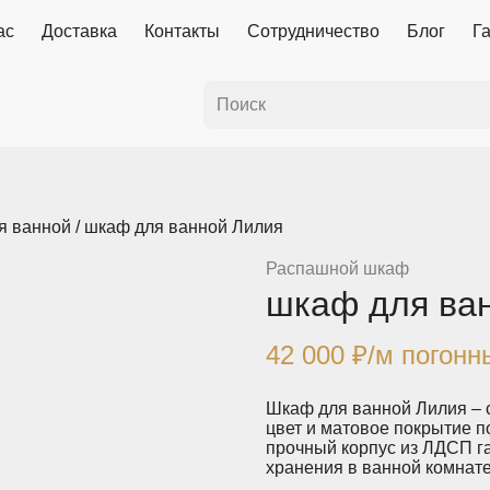
ас
Доставка
Контакты
Сотрудничество
Блог
Г
я ванной
/ шкаф для ванной Лилия
Распашной шкаф
шкаф для ва
42 000
₽
/м погонн
Шкаф для ванной Лилия – 
цвет и матовое покрытие 
прочный корпус из ЛДСП г
хранения в ванной комнате