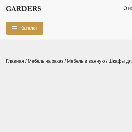
О н
Каталог
Межкомнатные
Шкафы-купе
перегородки
Главная
/
Мебель на заказ
/
Мебель в ванную
/
Шкафы дл
Двери-купе
Кухни на заказ
Гостиные
Комоды
Мебель в
Мебель в детскую
ванную
Модульные
Популярные
системы
категории
хранения