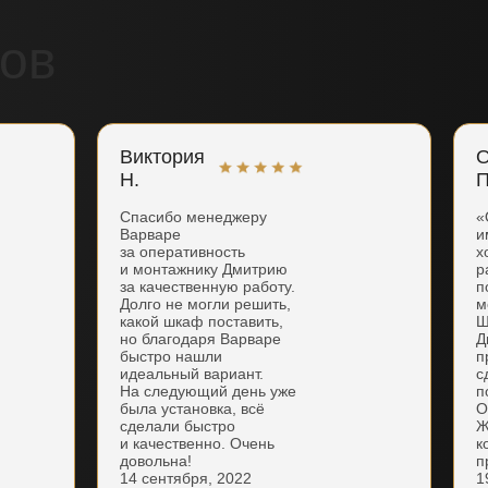
ов
Виктория
О
Н.
П
Спасибо менеджеру
«
Варваре
и
за оперативность
х
и монтажнику Дмитрию
р
за качественную работу.
п
Долго не могли решить,
м
какой шкаф поставить,
Ш
но благодаря Варваре
Д
быстро нашли
п
идеальный вариант.
с
На следующий день уже
п
была установка, всё
О
сделали быстро
Ж
и качественно. Очень
к
довольна!
п
14 сентября, 2022
1