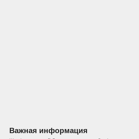
Спальни
Прихожие
Стеллажи
Тумбы
Шкафы по
Гардеробные
назначению
Распашные шкафы
Шкафы
Важная информация