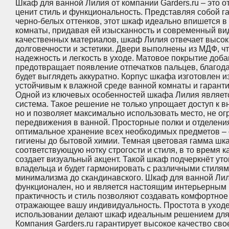
Шкаф для ванной Лилия от компании Garders.ru – это о
ценит стиль и функциональность. Представляя собой г
черно-белых оттенков, этот шкаф идеально впишется в
комнаты, придавая ей изысканность и современный ви
качественных материалов, шкаф Лилия отвечает высо
долговечности и эстетики. Двери выполнены из МДФ, ч
надежность и легкость в уходе. Матовое покрытие доба
предотвращает появление отпечатков пальцев, благод
будет выглядеть аккуратно. Корпус шкафа изготовлен и
устойчивым к влажной среде ванной комнаты и гаранти
Одной из ключевых особенностей шкафа Лилия являет
система. Такое решение не только упрощает доступ к в
но и позволяет максимально использовать место, не о
передвижения в ванной. Просторные полки и отделен
оптимальное хранение всех необходимых предметов – 
гигиены до бытовой химии. Темная цветовая гамма шк
соответствующую нотку строгости и стиля, в то время к
создает визуальный акцент. Такой шкаф подчеркнёт уто
владельца и будет гармонировать с различными стилям
минимализма до скандинавского. Шкаф для ванной Лил
функционален, но и является настоящим интерьерным
практичность и стиль позволяют создавать комфортное
отражающее вашу индивидуальность. Простота в уходе
использовании делают шкаф идеальным решением для
Компания Garders.ru гарантирует высокое качество сво