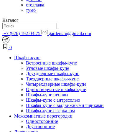
стеллажа
тумб
Каталог
+7 (926) 192-03-75
garders.ru@gmail.com
0
Шкафы-купе
Встроенные шкафы-купе
Угловые шкафы-купе
Двухдверные шкафы-купе
Трехдверные шкафы-купе
Четырехдверные шкафы-купе
Одностворчатые шкафы-купе
Шкафы-купе пеналы
Шкафы-купе с антресолью
Шкафы-купе с выдвижными ящиками
Шкафы-купе с зеркалом
Межкомнатные перегородки
Односторонние
Двусторонние
Двери-купе