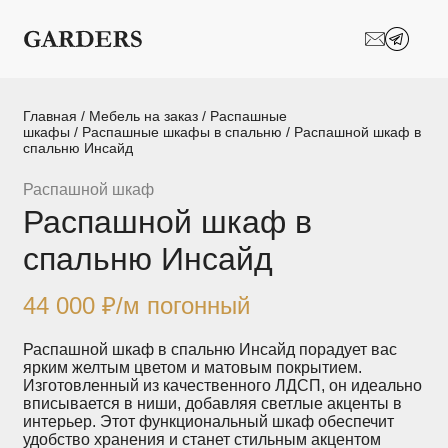
Шкафы-купе
Межкомнатные
перегородки
Двери-купе
Кухни на заказ
Главная
/
Мебель на заказ
/
Распашные
шкафы
/
Распашные шкафы в спальню
/ Распашной шкаф в
спальню Инсайд
Гостиные
Комоды
Распашной шкаф
Мебель в детскую
Мебель в ванную
Распашной шкаф в
Модульные
Популярные категории
спальню Инсайд
системы
хранения
44 000
₽
/м погонный
Прихожие
Спальни
Распашной шкаф в спальню Инсайд порадует вас
ярким желтым цветом и матовым покрытием.
Стеллажи
Тумбы
Изготовленный из качественного ЛДСП, он идеально
вписывается в ниши, добавляя светлые акценты в
интерьер. Этот функциональный шкаф обеспечит
Шкафы по
Гардеробные
удобство хранения и станет стильным акцентом
назначению