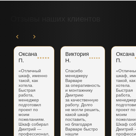
Отзывы наших клиентов
Оксана
Виктория
Оксана
П.
Н.
П.
«Отличный
Спасибо
«Отличн
шкаф, именно
менеджеру
шкаф, им
такой, как
Варваре
такой, как
хотела.
за оперативность
хотела.
Быстрая
и монтажнику
Быстрая
работа,
Дмитрию
работа,
менеджер
за качественную
менедже
подготовил
работу. Долго
подготов
проект по
не могли решить,
проект по
моим
какой шкаф
моим
пожеланиям.
поставить,
пожелани
Шкаф собирал
но благодаря
Шкаф соб
Дмитрий —
Варваре быстро
Дмитрий
профессионал,
нашли
професси