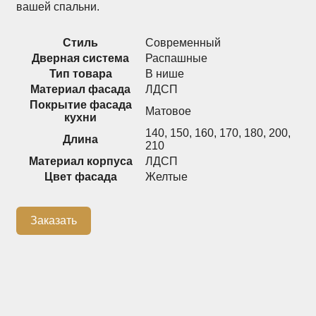
вашей спальни.
Распашные шкафы
Шкафы
Стиль
Современный
Дверная система
Распашные
Тип товара
В нише
+7 (926) 192-03-75
0
Материал фасада
ЛДСП
Покрытие фасада
Матовое
кухни
140
,
150
,
160
,
170
,
180
,
200
,
Длина
О нас
210
Материал корпуса
ЛДСП
Доставка
Цвет фасада
Желтые
Контакты
Сотрудничество
Заказать
Блог
Гарантия
Оплата
Каталог