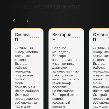
Отзывы наших клиентов
Оксана
Виктория
Оксана
П.
Н.
П.
«Отличный
Спасибо
«Отличн
шкаф, именно
менеджеру
шкаф, им
такой, как
Варваре
такой, как
хотела.
за оперативность
хотела.
Быстрая
и монтажнику
Быстрая
работа,
Дмитрию
работа,
менеджер
за качественную
менедже
подготовил
работу. Долго
подготов
проект по
не могли решить,
проект по
моим
какой шкаф
моим
пожеланиям.
поставить,
пожелани
Шкаф собирал
но благодаря
Шкаф соб
Дмитрий —
Варваре быстро
Дмитрий
профессионал,
нашли
професси
всё сделал за
идеальный
всё сдела
час и дал
вариант.
час и дал