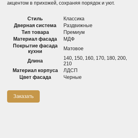
акцентом в прихожей, сохраняя порядок и уют.
Распашные шкафы
Шкафы
Стиль
Классика
Дверная система
Раздвижные
Тип товара
Премиум
+7 (926) 192-03-75
0
Материал фасада
МДФ
Покрытие фасада
Матовое
кухни
140
,
150
,
160
,
170
,
180
,
200
,
Длина
О нас
210
Материал корпуса
ЛДСП
Доставка
Цвет фасада
Черные
Контакты
Сотрудничество
Заказать
Блог
Гарантия
Оплата
Каталог