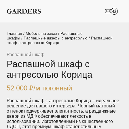
Шкафы-купе
Межкомнатные
перегородки
Двери-купе
Кухни на заказ
Главная
/
Мебель на заказ
/
Распашные
шкафы
/
Распашные шкафы с антресолью
/ Распашной
шкаф с антресолью Корица
Гостиные
Комоды
Распашной шкаф
Мебель в детскую
Мебель в ванную
Распашной шкаф с
Модульные
Популярные категории
антресолью Корица
системы
хранения
52 000
₽
/м погонный
Прихожие
Спальни
Распашной шкаф с антресолью Корица – идеальное
решение для вашего интерьера. Черный матовый
Стеллажи
Тумбы
оттенок подчеркивает элегантность, а раздвижные
двери из МДФ обеспечивают легкость в
использовании. Изготовленный из качественного
Шкафы по
Гардеробные
ЛДСП, этот премиум шкаф станет стильным
назначению