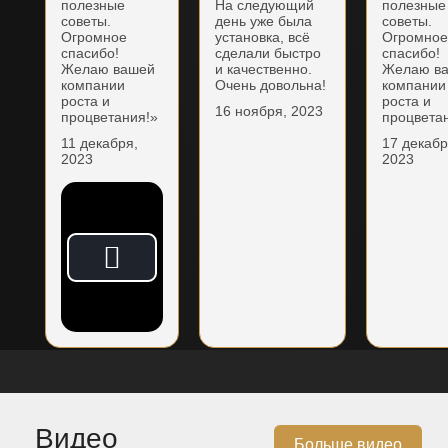
полезные
На следующий
полезные
советы.
день уже была
советы.
Огромное
установка, всё
Огромно
спасибо!
сделали быстро
спасибо!
Желаю вашей
и качественно.
Желаю в
компании
Очень довольна!
компании
роста и
роста и
16 ноября, 2023
процветания!»
процвета
11 декабря,
17 декабр
2023
2023
Видео
Больше видео