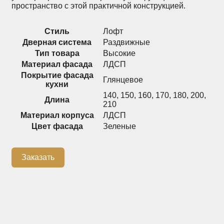
пространство с этой практичной конструкцией.
Распашные шкафы
Шкафы
Стиль
Лофт
Дверная система
Раздвижные
+7 (926) 192-03-75
Тип товара
Высокие
0
Материал фасада
ЛДСП
Покрытие фасада
Глянцевое
кухни
140
,
150
,
160
,
170
,
180
,
200
,
О нас
Длина
210
Материал корпуса
ЛДСП
Доставка
Цвет фасада
Зеленые
Контакты
Сотрудничество
Заказать
Блог
Гарантия
Оплата
Каталог