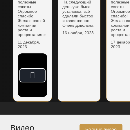
полезные
На следующий
полезные
советы.
день уже была
советы.
Огромное
установка, всё
Огромно
спасибо!
сделали быстро
спасибо!
Желаю вашей
и качественно.
Желаю в
компании
Очень довольна!
компании
роста и
роста и
16 ноября, 2023
процветания!»
процвета
11 декабря,
17 декабр
2023
2023
Видео
Больше видео