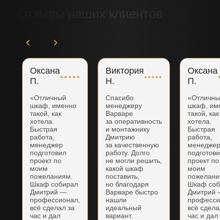
Отзывы наших клиентов
Оксана
Виктория
Оксана
П.
Н.
П.
«Отличный
Спасибо
«Отличн
шкаф, именно
менеджеру
шкаф, им
такой, как
Варваре
такой, как
хотела.
за оперативность
хотела.
Быстрая
и монтажнику
Быстрая
работа,
Дмитрию
работа,
менеджер
за качественную
менедже
подготовил
работу. Долго
подготов
проект по
не могли решить,
проект по
моим
какой шкаф
моим
пожеланиям.
поставить,
пожелани
Шкаф собирал
но благодаря
Шкаф соб
Дмитрий —
Варваре быстро
Дмитрий
профессионал,
нашли
професси
всё сделал за
идеальный
всё сдела
час и дал
вариант.
час и дал