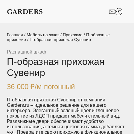
Шкафы-купе
Межкомнатные
перегородки
Двери-купе
Кухни на заказ
Главная
/
Мебель на заказ
/
Прихожие
/
П-образные
прихожие
/ П-образная прихожая Сувенир
Гостиные
Комоды
Распашной шкаф
П-образная прихожая
Мебель в детскую
Мебель в ванную
Сувенир
Модульные
Популярные категории
системы
хранения
36 000
₽
/м погонный
Прихожие
Спальни
П-образная прихожая Сувенир от компании
Garders.ru – идеальное решение для вашего
интерьера. Элегантный зеленый цвет и глянцевое
Стеллажи
Тумбы
покрытие из ЛДСП придают мебели стильный вид.
Раздвижные двери обеспечивают удобство
использования, а темная цветовая гамма добавляет
Шкафы по
Гардеробные
уют. Превратите свою прихожую в функциональное
назначению