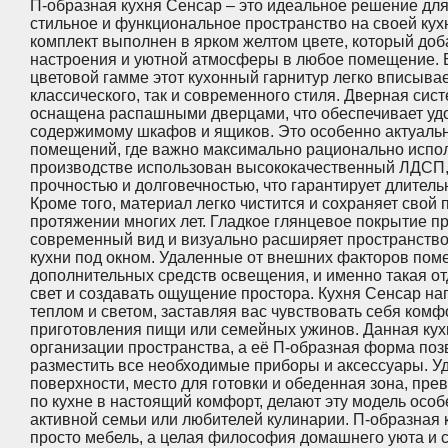
П-образная кухня Сенсар – это идеальное решение для т
стильное и функциональное пространство на своей кух
комплект выполнен в ярком желтом цвете, который доб
настроения и уютной атмосферы в любое помещение. 
цветовой гамме этот кухонный гарнитур легко вписывае
классического, так и современного стиля. Дверная сис
оснащена распашными дверцами, что обеспечивает удо
содержимому шкафов и ящиков. Это особенно актуаль
помещений, где важно максимально рационально испол
производстве использован высококачественный ЛДСП,
прочностью и долговечностью, что гарантирует длитель
Кроме того, материал легко чистится и сохраняет свой
протяжении многих лет. Гладкое глянцевое покрытие п
современный вид и визуально расширяет пространство
кухни под окном. Удаленные от внешних факторов пом
дополнительных средств освещения, и именно такая от
свет и создавать ощущение простора. Кухня Сенсар на
теплом и светом, заставляя вас чувствовать себя ком
приготовления пищи или семейных ужинов. Данная кух
организации пространства, а её П-образная форма поз
разместить все необходимые приборы и аксессуары. У
поверхности, место для готовки и обеденная зона, п
по кухне в настоящий комфорт, делают эту модель осо
активной семьи или любителей кулинарии. П-образная к
просто мебель, а целая философия домашнего уюта и с