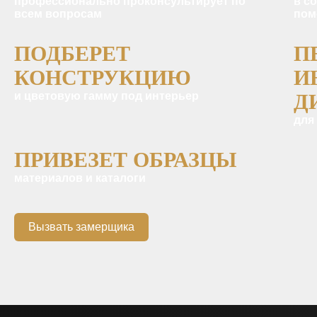
профессионально проконсультирует по
в с
всем вопросам
пом
ПОДБЕРЕТ
П
КОНСТРУКЦИЮ
И
и цветовую гамму под интерьер
Д
для
ПРИВЕЗЕТ ОБРАЗЦЫ
материалов и каталоги
Вызвать замерщика