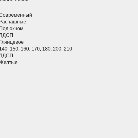
Современный
Распашные
Под окном
ЛДСП
Глянцевое
140
,
150
,
160
,
170
,
180
,
200
,
210
ЛДСП
Желтые