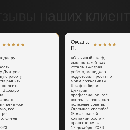
тзывы наших клиент
Оксана
П.
неджеру
«Отличный шкаф,
именно такой, как
ность
хотела. Быстрая
ку Дмитрию
работа, менеджер
нную работу.
подготовил проект по
гли решить,
моим пожеланиям.
поставить,
Шкаф собирал
я Варваре
Дмитрий —
ли
профессионал, всё
ариант.
сделал за час и дал
ий день уже
полезные советы.
вка, всё
Огромное спасибо!
стро
Желаю вашей
но. Очень
компании роста и
процветания!»
2023
17 декабря, 2023