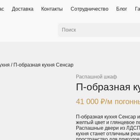
ас
Доставка
Контакты
Сотрудничество
Блог
Г
ухня
/ П-образная кухня Сенсар
Распашной шкаф
П-образная к
41 000
₽
/м погонн
П-образная кухня Сенсар и
желтый цвет и глянцевое п
Распашные двери из ЛДСП 
кухня станет отличным ре
пространство для пригото