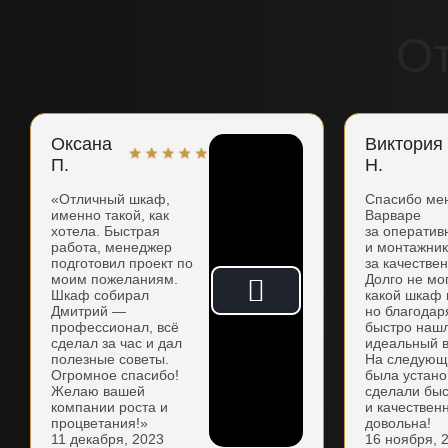
О
Оксана
Виктория
П.
Н.
«Отличный шкаф,
Спасибо ме
именно такой, как
Варваре
хотела. Быстрая
за оператив
работа, менеджер
и монтажни
подготовил проект по
за качестве
моим пожеланиям.
Долго не мо
Шкаф собирал
какой шкаф 
Дмитрий —
но благодар
профессионал, всё
быстро наш
сделал за час и дал
идеальный в
полезные советы.
На следующ
Огромное спасибо!
была устано
Желаю вашей
сделали бы
компании роста и
и качествен
процветания!»
довольна!
11 декабря, 2023
16 ноября, 