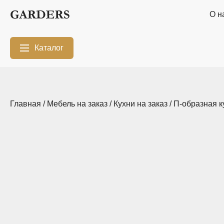
О н
Каталог
Межкомнатные
Шкафы-купе
перегородки
Главная
/
Мебель на заказ
/
Кухни на заказ
/
П-образная к
Двери-купе
Кухни на заказ
Гостиные
Комоды
Мебель в
Мебель в детскую
ванную
Модульные
Популярные
системы
категории
хранения