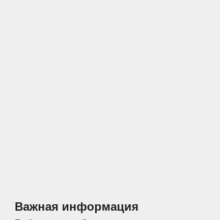
Спальни
Прихожие
Стеллажи
Тумбы
Шкафы по
Гардеробные
назначению
Распашные шкафы
Шкафы
Важная информация