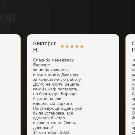
ов
Виктория
О
Н.
П
Спасибо менеджеру
«
Варваре
и
за оперативность
х
и монтажнику Дмитрию
р
за качественную работу.
п
Долго не могли решить,
м
какой шкаф поставить,
Ш
но благодаря Варваре
Д
быстро нашли
п
идеальный вариант.
с
На следующий день уже
п
была установка, всё
О
сделали быстро
Ж
и качественно. Очень
к
довольна!
п
14 сентября, 2022
1