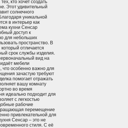
ех, кто хочет создать
не. Этот удивительный
авит солнечного
Благодаря уникальной
тся в интерьер как
тема кухни Сенсар
бный доступ к
но для небольших
ьзовать пространство. В
 который отличается
ный срок службы изделия.
 первоначальный вид на
ридаёт мебели
, что особенно важно для
ещения зачастую требуют
делка помогает отражать
полняет вашу комнату
фортно во время
ня идеально подходит для
воляет с легкостью
добные рабочие
ревращающая перемещение
бенно привлекательной для
ухня Сенсар – это не
овременного стиля. С её