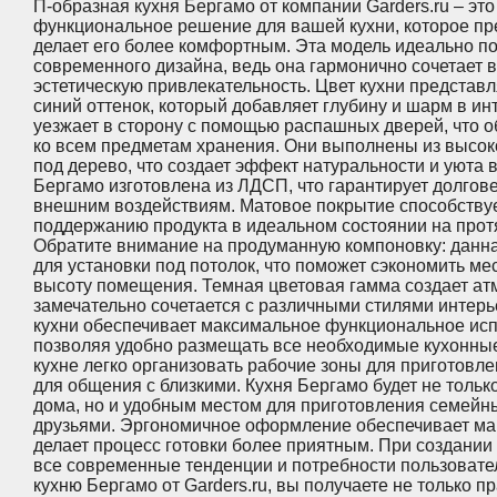
П-образная кухня Бергамо от компании Garders.ru – это
функциональное решение для вашей кухни, которое пр
делает его более комфортным. Эта модель идеально п
современного дизайна, ведь она гармонично сочетает в
эстетическую привлекательность. Цвет кухни предста
синий оттенок, который добавляет глубину и шарм в ин
уезжает в сторону с помощью распашных дверей, что о
ко всем предметам хранения. Они выполнены из высок
под дерево, что создает эффект натуральности и уюта 
Бергамо изготовлена из ЛДСП, что гарантирует долгове
внешним воздействиям. Матовое покрытие способствует
поддержанию продукта в идеальном состоянии на прот
Обратите внимание на продуманную компоновку: данн
для установки под потолок, что поможет сэкономить ме
высоту помещения. Темная цветовая гамма создает ат
замечательно сочетается с различными стилями интер
кухни обеспечивает максимальное функциональное исп
позволяя удобно размещать все необходимые кухонные
кухне легко организовать рабочие зоны для приготовле
для общения с близкими. Кухня Бергамо будет не толь
дома, но и удобным местом для приготовления семейны
друзьями. Эргономичное оформление обеспечивает ма
делает процесс готовки более приятным. При создании
все современные тенденции и потребности пользоват
кухню Бергамо от Garders.ru, вы получаете не только 