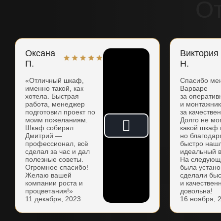
О
Оксана
Виктория
П.
Н.
«Отличный шкаф,
Спасибо ме
именно такой, как
Варваре
хотела. Быстрая
за оператив
работа, менеджер
и монтажни
подготовил проект по
за качестве
моим пожеланиям.
Долго не мо
Шкаф собирал
какой шкаф 
Дмитрий —
но благодар
профессионал, всё
быстро наш
сделал за час и дал
идеальный в
полезные советы.
На следующ
Огромное спасибо!
была устано
Желаю вашей
сделали бы
компании роста и
и качествен
процветания!»
довольна!
11 декабря, 2023
16 ноября, 