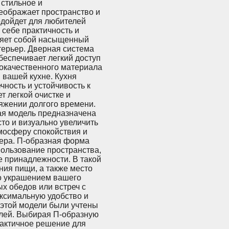
 стильное и
еображает пространство и
одойдет для любителей
 себе практичность и
вляет собой насыщенный
терьер. Дверная система
беспечивает легкий доступ
окачественного материала
в вашей кухне. Кухня
чность и устойчивость к
 легкой очистке и
яжении долгого времени.
ая модель предназначена
сто и визуально увеличить
мосферу спокойствия и
ьера. П-образная форма
ользование пространства,
 принадлежности. В такой
ния пищи, а также место
ко украшением вашего
х обедов или встреч с
ксимальную удобство и
 этой модели были учтены
елей. Выбирая П-образную
практичное решение для