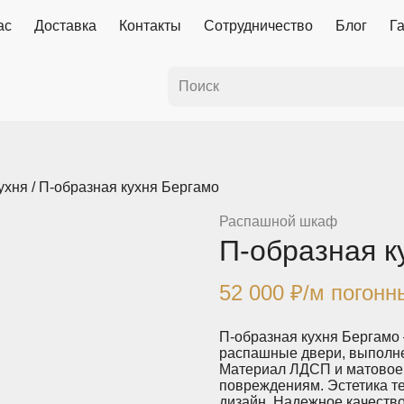
ас
Доставка
Контакты
Сотрудничество
Блог
Г
ухня
/ П-образная кухня Бергамо
Распашной шкаф
П-образная к
52 000
₽
/м погонн
П-образная кухня Бергамо 
распашные двери, выполне
Материал ЛДСП и матовое 
повреждениям. Эстетика т
дизайн. Надежное качество 