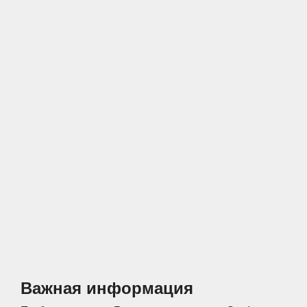
Спальни
Прихожие
Стеллажи
Тумбы
Шкафы по
Гардеробные
назначению
Распашные шкафы
Шкафы
Важная информация