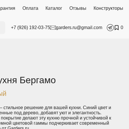
арантия
Оплата
Каталог
Отзывы
Конструкторы
+7 (926) 192-03-75
garders.ru@gmail.com
0
ухня Бергамо
ый
– стильное решение для вашей кухни. Синий цвет и
нные под дерево, добавят уют и элегантность.
покрытие делают эту кухню прочной и устойчивой к
емной цветовой гаммы подчеркивает современный
от Garders.ru.