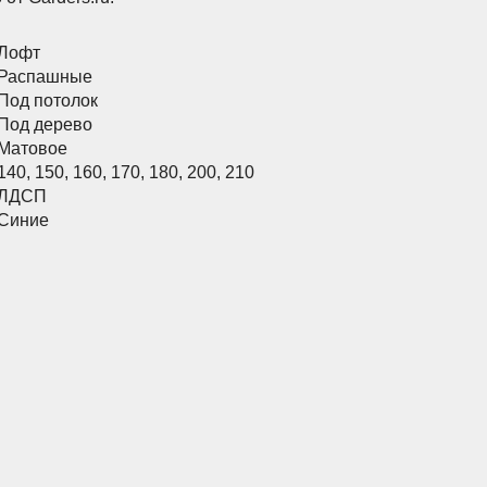
Лофт
Распашные
Под потолок
Под дерево
Матовое
140
,
150
,
160
,
170
,
180
,
200
,
210
ЛДСП
Синие