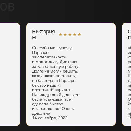
ов
Виктория
О
Н.
П
Спасибо менеджеру
«
Варваре
и
за оперативность
х
и монтажнику Дмитрию
р
за качественную работу.
п
Долго не могли решить,
м
какой шкаф поставить,
Ш
но благодаря Варваре
Д
быстро нашли
п
идеальный вариант.
с
На следующий день уже
п
была установка, всё
О
сделали быстро
Ж
и качественно. Очень
к
довольна!
п
14 сентября, 2022
1