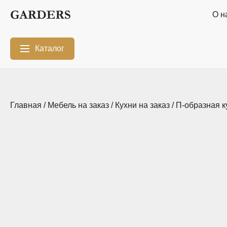
О н
Каталог
Межкомнатные
Шкафы-купе
перегородки
Главная
/
Мебель на заказ
/
Кухни на заказ
/
П-образная к
Двери-купе
Кухни на заказ
Гостиные
Комоды
Мебель в
Мебель в детскую
ванную
Модульные
Популярные
системы
категории
хранения