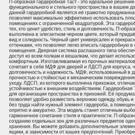
П-образная гардеробная Таст - это идеальное решение
функционального и стильного пространства в вашем д
данной гардеробной является её грамотно продуманна
позволяет максимально эффективно использовать площ
помещениях с ограниченной квадратурой. Эта гардеро
тех, кто ценит удобство, стиль и долговечность. П-обра
выполнена в элегантном черном цвете, который прида
вид и солидность. Черный цвет универсален и прекрас
оттенками, что позволяет легко вписать гардеробную 
помещения. Дверная система распашного типа обеспеч
доступ ко всем полкам и вешалкам, что делает исполь
комфортным. Изготавливаемая из прочных материалов
сочетает в себе МДФ для дверей и ЛДСП для корпуса, ч
долговечность и надежность. МДФ, использованный в д
прочностью и стойкостью к механическим повреждениям
уходу. ЛДСП, из которого выполнена прихожая, отлича
устойчивостью к внешним воздействиям. Гардеробная 
для организации пространства в прихожей. Её продум
позволяет удобно разместить верхнюю одежду, обувь и
без труда найти нужный элемент гардероба, а помещен
опрятно и аккуратно. Эта модель станет отличным выбо
гармоничное сочетание стиля и практичности. П-образ
созданию отдельных зон для различных предметов оде
хранения. Вы можете добавить дополнительные элемент
ящики, в зависимости от ваших предпочтений. Приобр