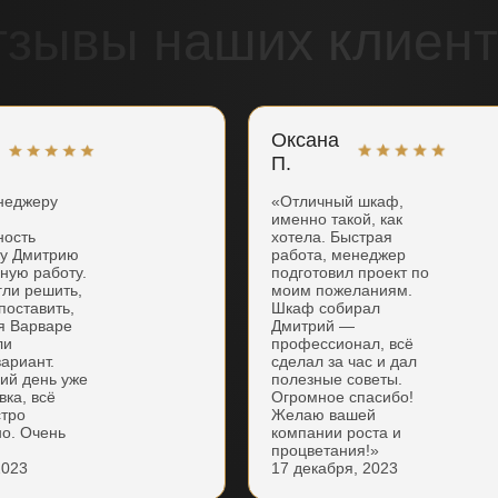
тзывы наших клиент
Оксана
П.
неджеру
«Отличный шкаф,
именно такой, как
ность
хотела. Быстрая
ку Дмитрию
работа, менеджер
нную работу.
подготовил проект по
гли решить,
моим пожеланиям.
поставить,
Шкаф собирал
я Варваре
Дмитрий —
ли
профессионал, всё
ариант.
сделал за час и дал
ий день уже
полезные советы.
вка, всё
Огромное спасибо!
стро
Желаю вашей
но. Очень
компании роста и
процветания!»
2023
17 декабря, 2023