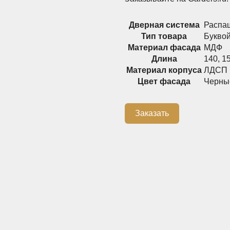
Дверная система
Распа
Тип товара
Букво
Материал фасада
МДФ
Длина
140
,
1
Материал корпуса
ЛДСП
Цвет фасада
Черны
Заказать