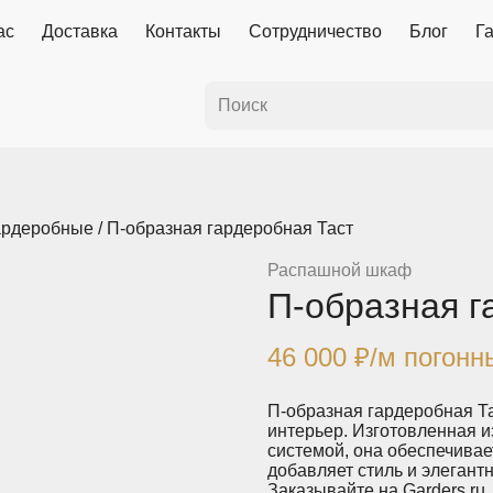
ас
Доставка
Контакты
Сотрудничество
Блог
Г
ардеробные
/ П-образная гардеробная Таст
Распашной шкаф
П-образная г
46 000
₽
/м погонн
П-образная гардеробная Т
интерьер. Изготовленная 
системой, она обеспечива
добавляет стиль и элегант
Заказывайте на Garders.ru.