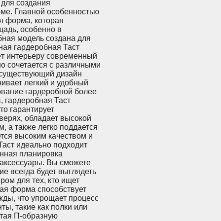
 для создания
оме. Главной особенностью
я форма, которая
адь, особенно в
бная модель создана для
зная гардеробная Таст
ёт интерьеру современный
но сочетается с различными
в существующий дизайн
ивает легкий и удобный
зование гардеробной более
, гардеробная Таст
то гарантирует
верях, обладает высокой
, а также легко поддается
ется высоким качеством и
Таст идеально подходит
анная планировка
 аксессуары. Вы сможете
ие всегда будет выглядеть
ром для тех, кто ищет
ная форма способствует
жды, что упрощает процесс
ы, такие как полки или
етая П-образную