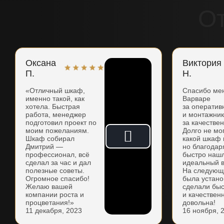
О
Оксана
Виктория
П.
Н.
«Отличный шкаф,
Спасибо ме
именно такой, как
Варваре
хотела. Быстрая
за оператив
работа, менеджер
и монтажни
подготовил проект по
за качестве
моим пожеланиям.
Долго не мо
Шкаф собирал
какой шкаф 
Дмитрий —
но благодар
профессионал, всё
быстро наш
сделал за час и дал
идеальный в
полезные советы.
На следующ
Огромное спасибо!
была устано
Желаю вашей
сделали бы
компании роста и
и качествен
процветания!»
довольна!
11 декабря, 2023
16 ноября, 