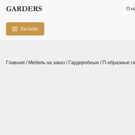
О н
Каталог
Межкомнатные
Шкафы-купе
перегородки
Главная
/
Мебель на заказ
/
Гардеробные
/
П-образные г
Двери-купе
Кухни на заказ
Гостиные
Комоды
Мебель в
Мебель в детскую
ванную
Модульные
Популярные
системы
категории
хранения