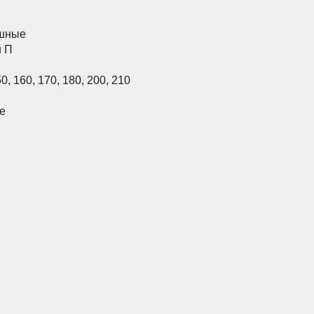
шные
й П
50
,
160
,
170
,
180
,
200
,
210
е