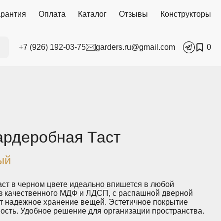
арантия
Оплата
Каталог
Отзывы
Конструкторы
+7 (926) 192-03-75
garders.ru@gmail.com
0
ардеробная Таст
ый
аст в черном цвете идеально впишется в любой
из качественного МДФ и ЛДСП, с распашной дверной
ет надежное хранение вещей. Эстетичное покрытие
ность. Удобное решение для организации пространства.