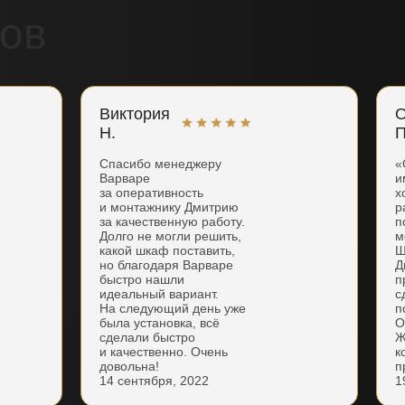
ов
Виктория
О
Н.
П
Спасибо менеджеру
«
Варваре
и
за оперативность
х
и монтажнику Дмитрию
р
за качественную работу.
п
Долго не могли решить,
м
какой шкаф поставить,
Ш
но благодаря Варваре
Д
быстро нашли
п
идеальный вариант.
с
На следующий день уже
п
была установка, всё
О
сделали быстро
Ж
и качественно. Очень
к
довольна!
п
14 сентября, 2022
1