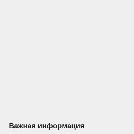
Спальни
Прихожие
Стеллажи
Тумбы
Шкафы по
Гардеробные
назначению
Распашные шкафы
Шкафы
Важная информация