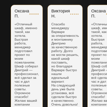
Оксана
Виктория
Оксана
П.
Н.
П.
«Отличный
Спасибо
«Отличн
шкаф, именно
менеджеру
шкаф, им
такой, как
Варваре
такой, как
хотела.
за оперативность
хотела.
Быстрая
и монтажнику
Быстрая
работа,
Дмитрию
работа,
менеджер
за качественную
менедже
подготовил
работу. Долго
подготов
проект по
не могли решить,
проект по
моим
какой шкаф
моим
пожеланиям.
поставить,
пожелани
Шкаф собирал
но благодаря
Шкаф соб
Дмитрий —
Варваре быстро
Дмитрий
профессионал,
нашли
професси
всё сделал за
идеальный
всё сдела
час и дал
вариант.
час и дал
полезные
На следующий
полезные
советы.
день уже была
советы.
Огромное
установка, всё
Огромно
спасибо!
сделали быстро
спасибо!
Желаю вашей
и качественно.
Желаю в
компании
Очень довольна!
компании