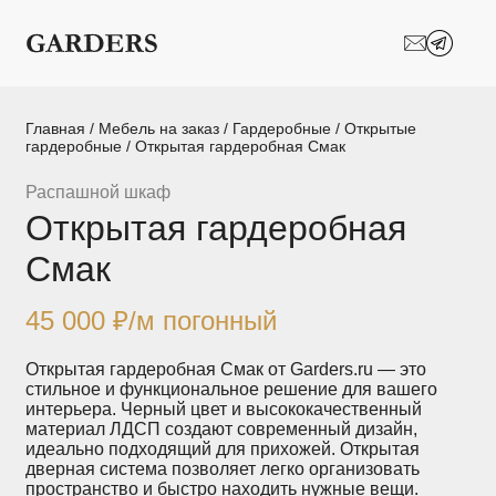
Шкафы-купе
Межкомнатные
перегородки
Двери-купе
Кухни на заказ
Главная
/
Мебель на заказ
/
Гардеробные
/
Открытые
гардеробные
/ Открытая гардеробная Смак
Гостиные
Комоды
Распашной шкаф
Открытая гардеробная
Мебель в детскую
Мебель в ванную
Смак
Модульные
Популярные категории
системы
хранения
45 000
₽
/м погонный
Прихожие
Спальни
Открытая гардеробная Смак от Garders.ru — это
стильное и функциональное решение для вашего
интерьера. Черный цвет и высококачественный
Стеллажи
Тумбы
материал ЛДСП создают современный дизайн,
идеально подходящий для прихожей. Открытая
дверная система позволяет легко организовать
Шкафы по
Гардеробные
пространство и быстро находить нужные вещи.
назначению