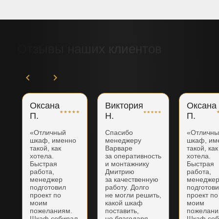
Отзывы наших клиентов
Оксана
Виктория
Оксана
П.
Н.
П.
«Отличный
Спасибо
«Отличн
шкаф, именно
менеджеру
шкаф, им
такой, как
Варваре
такой, как
хотела.
за оперативность
хотела.
Быстрая
и монтажнику
Быстрая
работа,
Дмитрию
работа,
менеджер
за качественную
менедже
подготовил
работу. Долго
подготов
проект по
не могли решить,
проект по
моим
какой шкаф
моим
пожеланиям.
поставить,
пожелани
Шкаф собирал
но благодаря
Шкаф соб