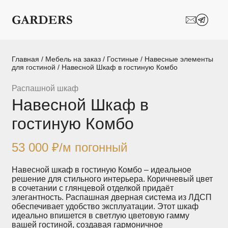
Шкафы-купе
Межкомнатные
перегородки
Двери-купе
Кухни на заказ
Главная
/
Мебель на заказ
/
Гостиные
/
Навесные элементы
для гостиной
/ Навесной Шкаф в гостиную Комбо
Гостиные
Комоды
Распашной шкаф
Навесной Шкаф в
Мебель в детскую
Мебель в ванную
гостиную Комбо
Модульные
Популярные категории
системы
хранения
53 000
₽
/м погонный
Прихожие
Спальни
Навесной шкаф в гостиную Комбо – идеальное
решение для стильного интерьера. Коричневый цвет
в сочетании с глянцевой отделкой придаёт
Стеллажи
Тумбы
элегантность. Распашная дверная система из ЛДСП
обеспечивает удобство эксплуатации. Этот шкаф
идеально впишется в светлую цветовую гамму
Шкафы по
Гардеробные
вашей гостиной, создавая гармоничное
назначению