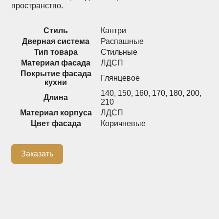
пространство.
Распашные шкафы
Шкафы
Стиль
Кантри
Дверная система
Распашные
+7 (926) 192-03-75
Тип товара
Стильные
0
Материал фасада
ЛДСП
Покрытие фасада
Глянцевое
кухни
140
,
150
,
160
,
170
,
180
,
200
,
О нас
Длина
210
Материал корпуса
ЛДСП
Доставка
Цвет фасада
Коричневые
Контакты
Сотрудничество
Заказать
Блог
Гарантия
Оплата
Каталог