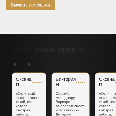
Вызвать замерщика
Отзывы наших клиентов
Оксана
Виктория
Оксана
П.
Н.
П.
«Отличный
Спасибо
«Отличн
шкаф, именно
менеджеру
шкаф, им
такой, как
Варваре
такой, как
хотела.
за оперативность
хотела.
Быстрая
и монтажнику
Быстрая
работа,
Дмитрию
работа,