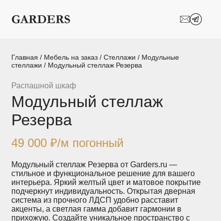
Шкафы-купе
Межкомнатные
перегородки
Двери-купе
Кухни на заказ
Главная
/
Мебель на заказ
/
Стеллажи
/
Модульные
стеллажи
/ Модульный стеллаж Резерва
Гостиные
Комоды
Распашной шкаф
Модульный стеллаж
Мебель в детскую
Мебель в ванную
Резерва
Модульные
Популярные категории
системы
хранения
49 000
₽
/м погонный
Прихожие
Спальни
Модульный стеллаж Резерва от Garders.ru —
стильное и функциональное решение для вашего
интерьера. Яркий желтый цвет и матовое покрытие
Стеллажи
Тумбы
подчеркнут индивидуальность. Открытая дверная
система из прочного ЛДСП удобно расставит
акценты, а светлая гамма добавит гармонии в
Шкафы по
Гардеробные
прихожую. Создайте уникальное пространство с
назначению