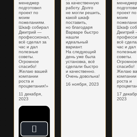
менеджер
за качественную
менедже
подготовил
работу. Долго
подготов
проект по
не могли решить,
проект по
моим
какой шкаф
моим
пожеланиям.
поставить,
пожелани
Шкаф собирал
но благодаря
Шкаф соб
Дмитрий —
Варваре быстро
Дмитрий
профессионал,
нашли
професси
всё сделал за
идеальный
всё сдела
час и дал
вариант.
час и дал
полезные
На следующий
полезные
советы.
день уже была
советы.
Огромное
установка, всё
Огромно
спасибо!
сделали быстро
спасибо!
Желаю вашей
и качественно.
Желаю в
компании
Очень довольна!
компании
роста и
роста и
16 ноября, 2023
процветания!»
процвета
11 декабря,
17 декабр
2023
2023