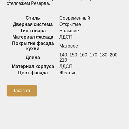
стеллажем Резерва.
Распашные шкафы
Шкафы
Стиль
Современный
Дверная система
Открытые
+7 (926) 192-03-75
Тип товара
Большие
0
Материал фасада
ЛДСП
Покрытие фасада
Матовое
кухни
140
,
150
,
160
,
170
,
180
,
200
,
О нас
Длина
210
Материал корпуса
ЛДСП
Доставка
Цвет фасада
Желтые
Контакты
Сотрудничество
Заказать
Блог
Гарантия
Оплата
Каталог