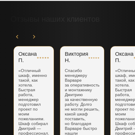
Отзывы наших клиентов
Оксана
Виктория
Оксана
П.
Н.
П.
«Отличный
Спасибо
«Отличн
шкаф, именно
менеджеру
шкаф, им
такой, как
Варваре
такой, как
хотела.
за оперативность
хотела.
Быстрая
и монтажнику
Быстрая
работа,
Дмитрию
работа,
менеджер
за качественную
менедже
подготовил
работу. Долго
подготов
проект по
не могли решить,
проект по
моим
какой шкаф
моим
пожеланиям.
поставить,
пожелани
Шкаф собирал
но благодаря
Шкаф соб
Дмитрий —
Варваре быстро
Дмитрий
профессионал,
нашли
професси