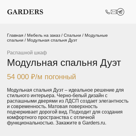
Шкафы-купе
Межкомнатные
перегородки
Двери-купе
Кухни на заказ
Главная
/
Мебель на заказ
/
Спальни
/
Модульные
спальни
/ Модульная спальня Дуэт
Гостиные
Комоды
Распашной шкаф
Модульная спальня Дуэт
Мебель в детскую
Мебель в ванную
Модульные
Популярные категории
54 000
₽
/м погонный
системы
хранения
Модульная спальня Дуэт – идеальное решение для
стильного интерьера. Черно-белый дизайн с
Прихожие
Спальни
распашными дверями из ЛДСП создает элегантность
и современность. Матовая поверхность
подчеркивает дорогой вид. Подходит для создания
Стеллажи
Тумбы
комфортного пространства с отличной
функциональностью. Закажите в Garders.ru.
Шкафы по
Гардеробные
назначению