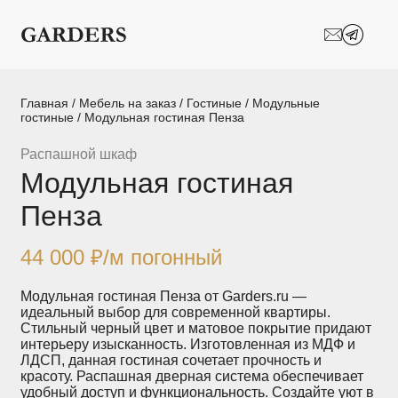
Шкафы-купе
Межкомнатные
перегородки
Двери-купе
Кухни на заказ
Главная
/
Мебель на заказ
/
Гостиные
/
Модульные
гостиные
/ Модульная гостиная Пенза
Гостиные
Комоды
Распашной шкаф
Модульная гостиная
Мебель в детскую
Мебель в ванную
Пенза
Модульные
Популярные категории
системы
хранения
44 000
₽
/м погонный
Прихожие
Спальни
Модульная гостиная Пенза от Garders.ru —
идеальный выбор для современной квартиры.
Стильный черный цвет и матовое покрытие придают
Стеллажи
Тумбы
интерьеру изысканность. Изготовленная из МДФ и
ЛДСП, данная гостиная сочетает прочность и
красоту. Распашная дверная система обеспечивает
Шкафы по
Гардеробные
удобный доступ и функциональность. Создайте уют в
назначению