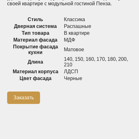
своей квартире с модульной гостиной Пенза.
Распашные шкафы
Шкафы
Стиль
Классика
Дверная система
Распашные
+7 (926) 192-03-75
Тип товара
В квартире
0
Материал фасада
МДФ
Покрытие фасада
Матовое
кухни
140
,
150
,
160
,
170
,
180
,
200
,
О нас
Длина
210
Материал корпуса
ЛДСП
Доставка
Цвет фасада
Черные
Контакты
Сотрудничество
Заказать
Блог
Гарантия
Оплата
Каталог