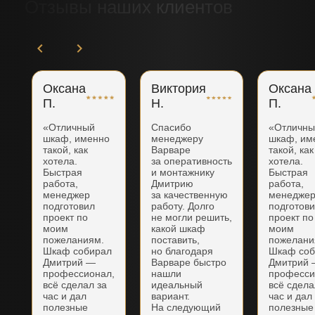
Отзывы наших клиентов
Оксана
Виктория
Оксана
П.
Н.
П.
«Отличный
Спасибо
«Отличн
шкаф, именно
менеджеру
шкаф, им
такой, как
Варваре
такой, как
хотела.
за оперативность
хотела.
Быстрая
и монтажнику
Быстрая
работа,
Дмитрию
работа,
менеджер
за качественную
менедже
подготовил
работу. Долго
подготов
проект по
не могли решить,
проект по
моим
какой шкаф
моим
пожеланиям.
поставить,
пожелани
Шкаф собирал
но благодаря
Шкаф соб
Дмитрий —
Варваре быстро
Дмитрий
профессионал,
нашли
професси
всё сделал за
идеальный
всё сдела
час и дал
вариант.
час и дал
полезные
На следующий
полезные