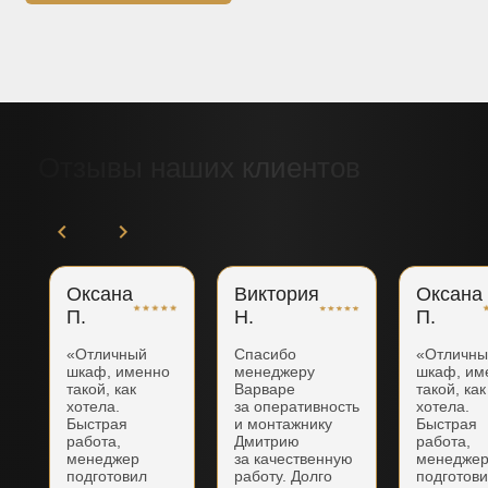
Отзывы наших клиентов
Оксана
Виктория
Оксана
П.
Н.
П.
«Отличный
Спасибо
«Отличн
шкаф, именно
менеджеру
шкаф, им
такой, как
Варваре
такой, как
хотела.
за оперативность
хотела.
Быстрая
и монтажнику
Быстрая
работа,
Дмитрию
работа,
менеджер
за качественную
менедже
подготовил
работу. Долго
подготов