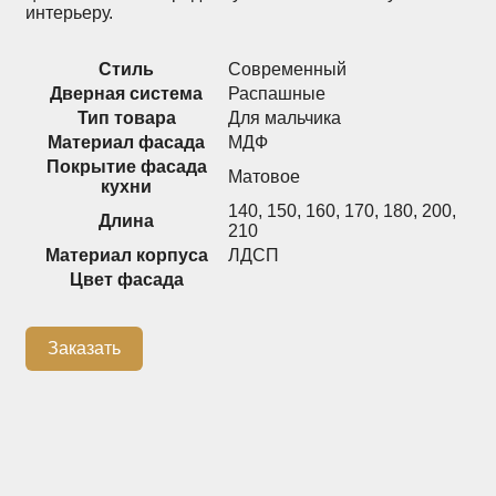
интерьеру.
Распашные шкафы
Шкафы
Стиль
Современный
Дверная система
Распашные
+7 (926) 192-03-75
Тип товара
Для мальчика
0
Материал фасада
МДФ
Покрытие фасада
Матовое
кухни
140
,
150
,
160
,
170
,
180
,
200
,
О нас
Длина
210
Материал корпуса
ЛДСП
Доставка
Цвет фасада
Контакты
Сотрудничество
Заказать
Блог
Гарантия
Оплата
Каталог