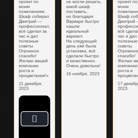
проект по
не могли решить,
проект по
моим
какой шкаф
моим
пожеланиям.
поставить,
пожелани
Шкаф собирал
но благодаря
Шкаф соб
Дмитрий —
Варваре быстро
Дмитрий
профессионал,
нашли
професси
всё сделал за
идеальный
всё сдела
час и дал
вариант.
час и дал
полезные
На следующий
полезные
советы.
день уже была
советы.
Огромное
установка, всё
Огромно
спасибо!
сделали быстро
спасибо!
Желаю вашей
и качественно.
Желаю в
компании
Очень довольна!
компании
роста и
роста и
16 ноября, 2023
процветания!»
процвета
11 декабря,
17 декабр
2023
2023