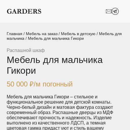
Шкафы-купе
Межкомнатные
перегородки
Двери-купе
Кухни на заказ
Главная
/
Мебель на заказ
/
Мебель в детскую
/
Мебель для
мальчика
/ Мебель для мальчика Гикори
Гостиные
Комоды
Распашной шкаф
Мебель для мальчика
Мебель в детскую
Мебель в ванную
Гикори
Модульные
Популярные категории
системы
хранения
50 000
₽
/м погонный
Прихожие
Спальни
Мебель для мальчика Гикори – стильное и
функциональное решение для детской комнаты.
Черно-белый дизайн и матовая фактура создают
Стеллажи
Тумбы
современный образ. Распашные дверцы из МДФ
обеспечивают прочность и надежность. Изделие
выполнено из качественного ЛДСП, а темная
Шкафы по
Гардеробные
цветовая гамма придаст уют и стиль вашему
назначению