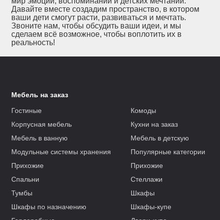
мир эмоций, воспоминаний и детских мечтаний.
Давайте вместе создадим пространство, в котором
ваши дети смогут расти, развиваться и мечтать.
Звоните нам, чтобы обсудить ваши идеи, и мы
сделаем всё возможное, чтобы воплотить их в
реальность!
Мебель на заказ
Гостиные
Комоды
Корпусная мебель
Кухни на заказ
Мебель в ванную
Мебель в детскую
Модульные системы хранения
Популярные категории
Прихожие
Прихожие
Спальни
Стеллажи
Тумбы
Шкафы
Шкафы по назначению
Шкафы-купе