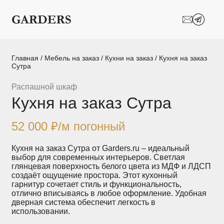
Шкафы-купе
Межкомнатные
перегородки
Двери-купе
Кухни на заказ
Главная
/
Мебель на заказ
/
Кухни на заказ
/ Кухня на заказ
Сутра
Гостиные
Комоды
Распашной шкаф
Кухня на заказ Сутра
Мебель в детскую
Мебель в ванную
Модульные
Популярные категории
52 000
₽
/м погонный
системы
хранения
Кухня на заказ Сутра от Garders.ru – идеальный
выбор для современных интерьеров. Светлая
Прихожие
Спальни
глянцевая поверхность белого цвета из МДФ и ЛДСП
создаёт ощущение простора. Этот кухонный
гарнитур сочетает стиль и функциональность,
Стеллажи
Тумбы
отлично вписываясь в любое оформление. Удобная
дверная система обеспечит легкость в
использовании.
Шкафы по
Гардеробные
назначению