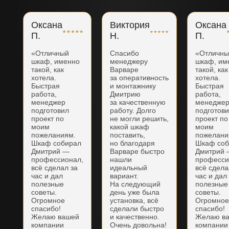
Оксана
Виктория
Оксана
П.
Н.
П.
«Отличный
Спасибо
«Отличн
шкаф, именно
менеджеру
шкаф, им
такой, как
Варваре
такой, как
хотела.
за оперативность
хотела.
Быстрая
и монтажнику
Быстрая
работа,
Дмитрию
работа,
менеджер
за качественную
менедже
подготовил
работу. Долго
подготов
проект по
не могли решить,
проект по
моим
какой шкаф
моим
пожеланиям.
поставить,
пожелани
Шкаф собирал
но благодаря
Шкаф соб
Дмитрий —
Варваре быстро
Дмитрий
профессионал,
нашли
професси
всё сделал за
идеальный
всё сдела
час и дал
вариант.
час и дал
полезные
На следующий
полезные
советы.
день уже была
советы.
Огромное
установка, всё
Огромно
спасибо!
сделали быстро
спасибо!
Желаю вашей
и качественно.
Желаю в
компании
Очень довольна!
компании