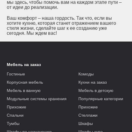
мы здесь, чтобы помочь вам на каждом этапе пути –
от идеи до реализации.
Ваш комфорт – наша гордость. Так что, если вы
хотите кухню, которая станет отражением вашего
стиля жизни, сделайте шаг к ее созданию уже
сегодня. Мы ждем вас!
Мебель на заказ
Гостиные
Комоды
Корпусная мебель
Кухни на заказ
Мебель в ванную
Мебель в детскую
Модульные системы хранения
Популярные категории
Прихожие
Прихожие
Спальни
Стеллажи
Тумбы
Шкафы
Шкафы по назначению
Шкафы-купе