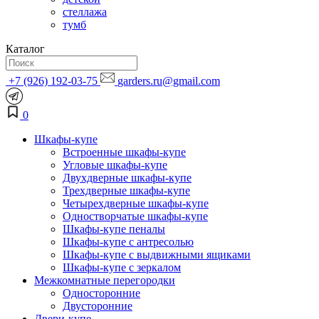
стеллажа
тумб
Каталог
+7 (926) 192-03-75
garders.ru@gmail.com
0
Шкафы-купе
Встроенные шкафы-купе
Угловые шкафы-купе
Двухдверные шкафы-купе
Трехдверные шкафы-купе
Четырехдверные шкафы-купе
Одностворчатые шкафы-купе
Шкафы-купе пеналы
Шкафы-купе с антресолью
Шкафы-купе с выдвижными ящиками
Шкафы-купе с зеркалом
Межкомнатные перегородки
Односторонние
Двусторонние
Двери-купе