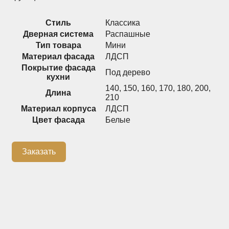
Распашные шкафы
Шкафы
Стиль
Классика
Дверная система
Распашные
Тип товара
Мини
+7 (926) 192-03-75
0
Материал фасада
ЛДСП
Покрытие фасада
Под дерево
кухни
140
,
150
,
160
,
170
,
180
,
200
,
Длина
210
О нас
Материал корпуса
ЛДСП
Доставка
Цвет фасада
Белые
Контакты
Заказать
Сотрудничество
Блог
Гарантия
Оплата
Каталог