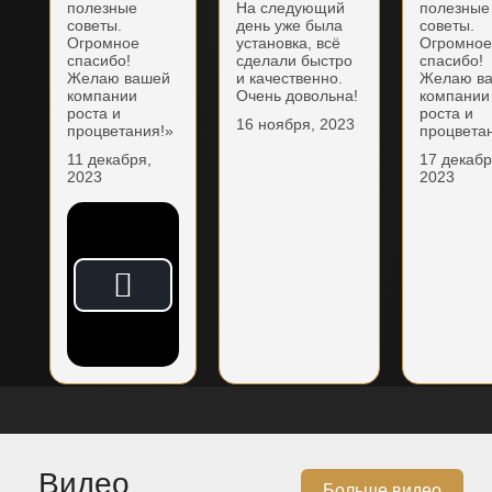
полезные
На следующий
полезные
советы.
день уже была
советы.
Огромное
установка, всё
Огромно
спасибо!
сделали быстро
спасибо!
Желаю вашей
и качественно.
Желаю в
компании
Очень довольна!
компании
роста и
роста и
16 ноября, 2023
процветания!»
процвета
11 декабря,
17 декабр
2023
2023
Видео
Больше видео