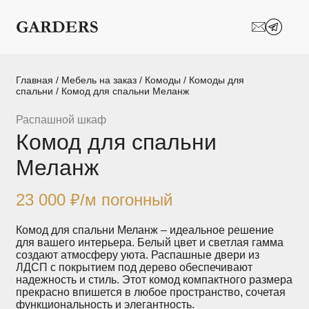
Шкафы-купе
Межкомнатные
перегородки
Двери-купе
Кухни на заказ
Главная
/
Мебель на заказ
/
Комоды
/
Комоды для
спальни
/ Комод для спальни Меланж
Гостиные
Комоды
Распашной шкаф
Комод для спальни
Мебель в детскую
Мебель в ванную
Меланж
Модульные
Популярные категории
системы
хранения
23 000
₽
/м погонный
Прихожие
Спальни
Комод для спальни Меланж – идеальное решение
для вашего интерьера. Белый цвет и светлая гамма
создают атмосферу уюта. Распашные двери из
Стеллажи
Тумбы
ЛДСП с покрытием под дерево обеспечивают
надежность и стиль. Этот комод компактного размера
прекрасно впишется в любое пространство, сочетая
Шкафы по
Гардеробные
функциональность и элегантность.
назначению