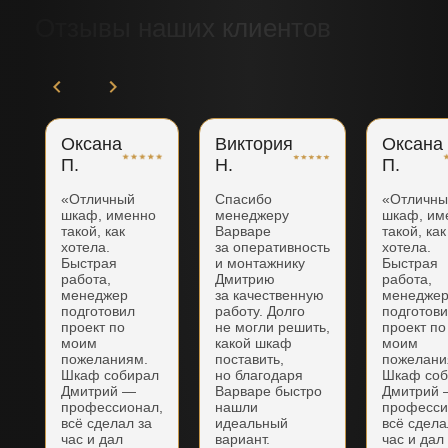
Отзывы наших клиентов
Оксана
Виктория
Оксана
П.
Н.
П.
«Отличный
Спасибо
«Отличн
шкаф, именно
менеджеру
шкаф, им
такой, как
Варваре
такой, как
хотела.
за оперативность
хотела.
Быстрая
и монтажнику
Быстрая
работа,
Дмитрию
работа,
менеджер
за качественную
менедже
подготовил
работу. Долго
подготов
проект по
не могли решить,
проект по
моим
какой шкаф
моим
пожеланиям.
поставить,
пожелани
Шкаф собирал
но благодаря
Шкаф соб
Дмитрий —
Варваре быстро
Дмитрий
профессионал,
нашли
професси
всё сделал за
идеальный
всё сдела
час и дал
вариант.
час и дал