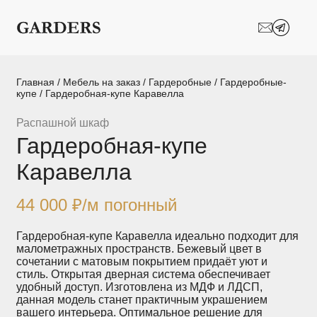
Шкафы-купе
Межкомнатные
перегородки
Двери-купе
Кухни на заказ
Главная
/
Мебель на заказ
/
Гардеробные
/
Гардеробные-
купе
/ Гардеробная-купе Каравелла
Гостиные
Комоды
Распашной шкаф
Гардеробная-купе
Мебель в детскую
Мебель в ванную
Каравелла
Модульные
Популярные категории
системы
хранения
44 000
₽
/м погонный
Прихожие
Спальни
Гардеробная-купе Каравелла идеально подходит для
малометражных пространств. Бежевый цвет в
сочетании с матовым покрытием придаёт уют и
Стеллажи
Тумбы
стиль. Открытая дверная система обеспечивает
удобный доступ. Изготовлена из МДФ и ЛДСП,
данная модель станет практичным украшением
Шкафы по
Гардеробные
вашего интерьера. Оптимальное решение для
назначению