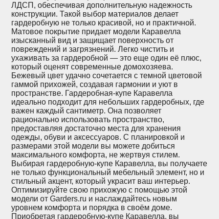
ЛДСП, обеспечивая дополнительную надежность
конструкции. Такой выбор материалов делает
гардеробную не только красивой, но и практичной.
Матовое покрытие придает модели Каравелла
изысканный вид и защищает поверхность от
повреждений и загрязнений. Легко чистить и
ухаживать за гардеробной — это еще один её плюс,
который оценят современные домохозяева.
Бежевый цвет удачно сочетается с темной цветовой
гаммой прихожей, создавая гармонии и уют в
пространстве. Гардеробная-купе Каравелла
идеально подходит для небольших гардеробных, где
важен каждый сантиметр. Она позволяет
рационально использовать пространство,
предоставляя достаточно места для хранения
одежды, обуви и аксессуаров. С планировкой и
размерами этой модели вы можете добиться
максимального комфорта, не жертвуя стилем.
Выбирая гардеробную-купе Каравелла, вы получаете
не только функциональный мебельный элемент, но и
стильный акцент, который украсит ваш интерьер.
Оптимизируйте свою прихожую с помощью этой
модели от Garders.ru и наслаждайтесь новым
уровнем комфорта и порядка в своём доме.
Приобретая гардеробную-купе Каравелла, вы