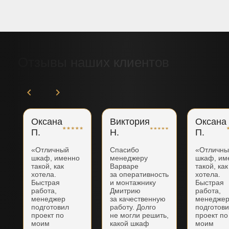
Отзывы наших клиентов
Оксана
Виктория
Оксана
П.
Н.
П.
«Отличный
Спасибо
«Отличн
шкаф, именно
менеджеру
шкаф, им
такой, как
Варваре
такой, как
хотела.
за оперативность
хотела.
Быстрая
и монтажнику
Быстрая
работа,
Дмитрию
работа,
менеджер
за качественную
менедже
подготовил
работу. Долго
подготов
проект по
не могли решить,
проект по
моим
какой шкаф
моим