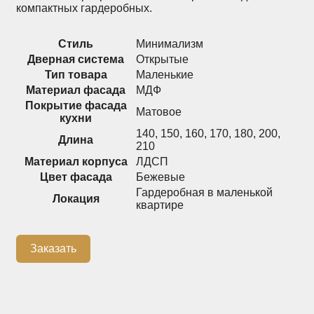
компактных гардеробных.
Распашные шкафы
Шкафы
Стиль
Минимализм
Дверная система
Открытые
+7 (926) 192-03-75
Тип товара
Маленькие
0
Материал фасада
МДФ
Покрытие фасада
Матовое
кухни
140
,
150
,
160
,
170
,
180
,
200
,
О нас
Длина
210
Материал корпуса
ЛДСП
Доставка
Цвет фасада
Бежевые
Контакты
Гардеробная в маленькой
Локация
квартире
Сотрудничество
Блог
Заказать
Гарантия
Оплата
Каталог