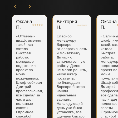
Оксана
Виктория
Оксана
П.
Н.
П.
«Отличный
Спасибо
«Отличн
шкаф, именно
менеджеру
шкаф, им
такой, как
Варваре
такой, как
хотела.
за оперативность
хотела.
Быстрая
и монтажнику
Быстрая
работа,
Дмитрию
работа,
менеджер
за качественную
менедже
подготовил
работу. Долго
подготов
проект по
не могли решить,
проект по
моим
какой шкаф
моим
пожеланиям.
поставить,
пожелани
Шкаф собирал
но благодаря
Шкаф соб
Дмитрий —
Варваре быстро
Дмитрий
профессионал,
нашли
професси
всё сделал за
идеальный
всё сдела
час и дал
вариант.
час и дал
полезные
На следующий
полезные
советы.
день уже была
советы.
Огромное
установка, всё
Огромно
спасибо!
сделали быстро
спасибо!