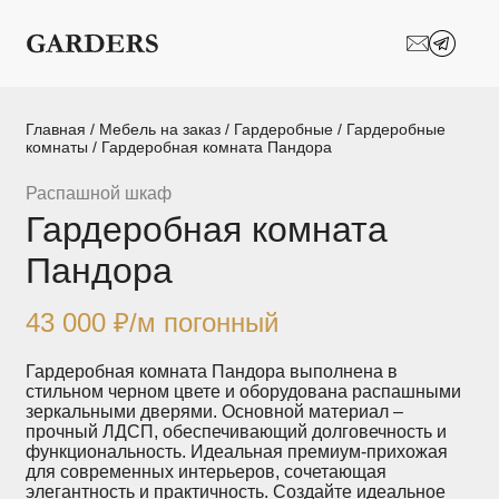
Шкафы-купе
Межкомнатные
перегородки
Двери-купе
Кухни на заказ
Главная
/
Мебель на заказ
/
Гардеробные
/
Гардеробные
комнаты
/ Гардеробная комната Пандора
Гостиные
Комоды
Распашной шкаф
Гардеробная комната
Мебель в детскую
Мебель в ванную
Пандора
Модульные
Популярные категории
системы
хранения
43 000
₽
/м погонный
Прихожие
Спальни
Гардеробная комната Пандора выполнена в
стильном черном цвете и оборудована распашными
зеркальными дверями. Основной материал –
Стеллажи
Тумбы
прочный ЛДСП, обеспечивающий долговечность и
функциональность. Идеальная премиум-прихожая
для современных интерьеров, сочетающая
Шкафы по
Гардеробные
элегантность и практичность. Создайте идеальное
назначению