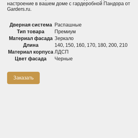
настроение в вашем доме с гардеробной Пандора от
Garders.ru.
Распашные шкафы
Шкафы
Дверная система
Распашные
Тип товара
Премиум
+7 (926) 192-03-75
0
Материал фасада
Зеркало
Длина
140
,
150
,
160
,
170
,
180
,
200
,
210
Материал корпуса
ЛДСП
Цвет фасада
Черные
О нас
Доставка
Заказать
Контакты
Сотрудничество
Блог
Гарантия
Оплата
Каталог