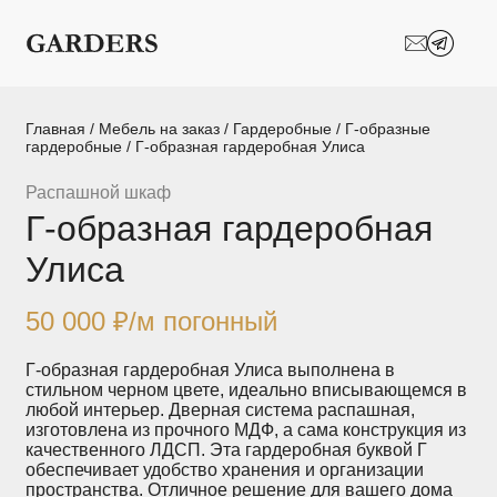
Шкафы-купе
Межкомнатные
перегородки
Двери-купе
Кухни на заказ
Главная
/
Мебель на заказ
/
Гардеробные
/
Г-образные
гардеробные
/ Г-образная гардеробная Улиса
Гостиные
Комоды
Распашной шкаф
Г-образная гардеробная
Мебель в детскую
Мебель в ванную
Улиса
Модульные
Популярные категории
системы
хранения
50 000
₽
/м погонный
Прихожие
Спальни
Г-образная гардеробная Улиса выполнена в
стильном черном цвете, идеально вписывающемся в
любой интерьер. Дверная система распашная,
Стеллажи
Тумбы
изготовлена из прочного МДФ, а сама конструкция из
качественного ЛДСП. Эта гардеробная буквой Г
обеспечивает удобство хранения и организации
Шкафы по
Гардеробные
пространства. Отличное решение для вашего дома
назначению