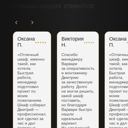
Отзывы наших клиентов
Оксана
Виктория
Оксана
П.
Н.
П.
«Отличный
Спасибо
«Отличн
шкаф, именно
менеджеру
шкаф, им
такой, как
Варваре
такой, как
хотела.
за оперативность
хотела.
Быстрая
и монтажнику
Быстрая
работа,
Дмитрию
работа,
менеджер
за качественную
менедже
подготовил
работу. Долго
подготов
проект по
не могли решить,
проект по
моим
какой шкаф
моим
пожеланиям.
поставить,
пожелани
Шкаф собирал
но благодаря
Шкаф соб
Дмитрий —
Варваре быстро
Дмитрий
профессионал,
нашли
професси
всё сделал за
идеальный
всё сдела
час и дал
вариант.
час и дал
полезные
На следующий
полезные