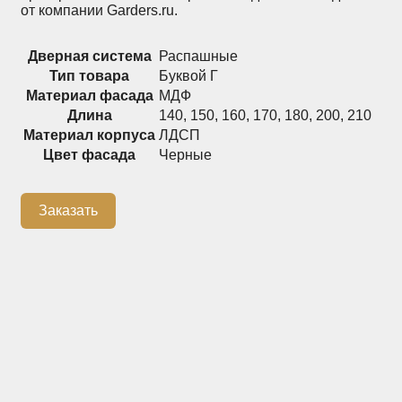
от компании Garders.ru.
Распашные шкафы
Шкафы
Дверная система
Распашные
Тип товара
Буквой Г
+7 (926) 192-03-75
Материал фасада
МДФ
0
Длина
140
,
150
,
160
,
170
,
180
,
200
,
210
Материал корпуса
ЛДСП
Цвет фасада
Черные
О нас
Доставка
Заказать
Контакты
Сотрудничество
Блог
Гарантия
Оплата
Каталог