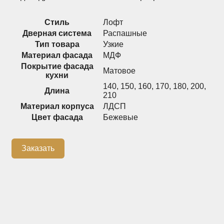
Распашные шкафы
Шкафы
Стиль
Лофт
Дверная система
Распашные
Тип товара
Узкие
+7 (926) 192-03-75
0
Материал фасада
МДФ
Покрытие фасада
Матовое
кухни
140
,
150
,
160
,
170
,
180
,
200
,
Длина
210
О нас
Материал корпуса
ЛДСП
Доставка
Цвет фасада
Бежевые
Контакты
Заказать
Сотрудничество
Блог
Гарантия
Оплата
Каталог