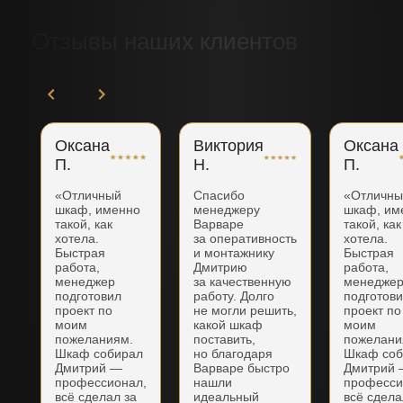
Отзывы наших клиентов
Оксана
Виктория
Оксана
П.
Н.
П.
«Отличный
Спасибо
«Отличн
шкаф, именно
менеджеру
шкаф, им
такой, как
Варваре
такой, как
хотела.
за оперативность
хотела.
Быстрая
и монтажнику
Быстрая
работа,
Дмитрию
работа,
менеджер
за качественную
менедже
подготовил
работу. Долго
подготов
проект по
не могли решить,
проект по
моим
какой шкаф
моим
пожеланиям.
поставить,
пожелани
Шкаф собирал
но благодаря
Шкаф соб
Дмитрий —
Варваре быстро
Дмитрий
профессионал,
нашли
професси
всё сделал за
идеальный
всё сдела