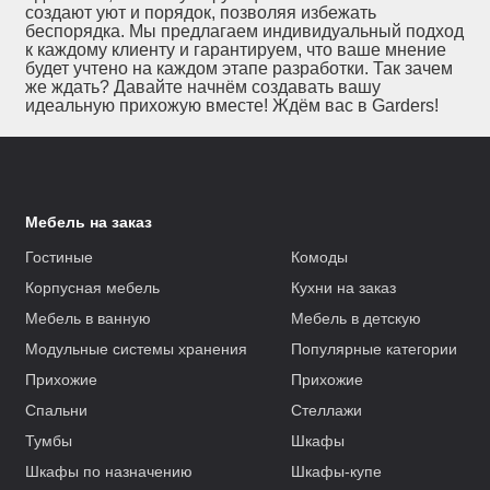
создают уют и порядок, позволяя избежать
беспорядка. Мы предлагаем индивидуальный подход
к каждому клиенту и гарантируем, что ваше мнение
будет учтено на каждом этапе разработки. Так зачем
же ждать? Давайте начнём создавать вашу
идеальную прихожую вместе! Ждём вас в Garders!
Мебель на заказ
Гостиные
Комоды
Корпусная мебель
Кухни на заказ
Мебель в ванную
Мебель в детскую
Модульные системы хранения
Популярные категории
Прихожие
Прихожие
Спальни
Стеллажи
Тумбы
Шкафы
Шкафы по назначению
Шкафы-купе