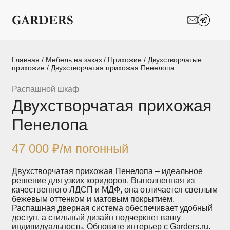
Шкафы-купе
Межкомнатные
перегородки
Двери-купе
Кухни на заказ
Главная
/
Мебель на заказ
/
Прихожие
/
Двухстворчатые
прихожие
/ Двухстворчатая прихожая Пенелопа
Гостиные
Комоды
Распашной шкаф
Двухстворчатая прихожая
Мебель в детскую
Мебель в ванную
Пенелопа
Модульные
Популярные категории
системы
хранения
47 000
₽
/м погонный
Прихожие
Спальни
Двухстворчатая прихожая Пенелопа – идеальное
решение для узких коридоров. Выполненная из
качественного ЛДСП и МДФ, она отличается светлым
Стеллажи
Тумбы
бежевым оттенком и матовым покрытием.
Распашная дверная система обеспечивает удобный
доступ, а стильный дизайн подчеркнет вашу
Шкафы по
Гардеробные
индивидуальность. Обновите интерьер с Garders.ru.
назначению