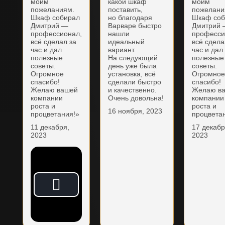
моим
какой шкаф
моим
пожеланиям.
поставить,
пожелани
Шкаф собирал
но благодаря
Шкаф соб
Дмитрий —
Варваре быстро
Дмитрий
профессионал,
нашли
професси
всё сделал за
идеальный
всё сдела
час и дал
вариант.
час и дал
полезные
На следующий
полезные
советы.
день уже была
советы.
Огромное
установка, всё
Огромно
спасибо!
сделали быстро
спасибо!
Желаю вашей
и качественно.
Желаю в
компании
Очень довольна!
компании
роста и
роста и
16 ноября, 2023
процветания!»
процвета
11 декабря,
17 декабр
2023
2023