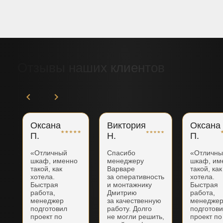
Отзывы наших клиентов
Оксана
Виктория
Оксана
П.
Н.
П.
«Отличный
Спасибо
«Отличн
шкаф, именно
менеджеру
шкаф, им
такой, как
Варваре
такой, как
хотела.
за оперативность
хотела.
Быстрая
и монтажнику
Быстрая
работа,
Дмитрию
работа,
менеджер
за качественную
менедже
подготовил
работу. Долго
подготов
проект по
не могли решить,
проект по