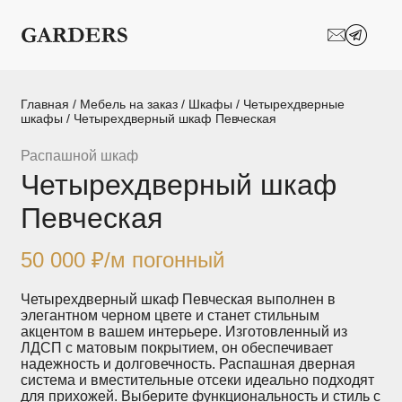
Шкафы-купе
Межкомнатные
перегородки
Двери-купе
Кухни на заказ
Главная
/
Мебель на заказ
/
Шкафы
/
Четырехдверные
шкафы
/ Четырехдверный шкаф Певческая
Гостиные
Комоды
Распашной шкаф
Четырехдверный шкаф
Мебель в детскую
Мебель в ванную
Певческая
Модульные
Популярные категории
системы
хранения
50 000
₽
/м погонный
Прихожие
Спальни
Четырехдверный шкаф Певческая выполнен в
элегантном черном цвете и станет стильным
акцентом в вашем интерьере. Изготовленный из
Стеллажи
Тумбы
ЛДСП с матовым покрытием, он обеспечивает
надежность и долговечность. Распашная дверная
система и вместительные отсеки идеально подходят
Шкафы по
Гардеробные
для прихожей. Выберите функциональность и стиль с
назначению