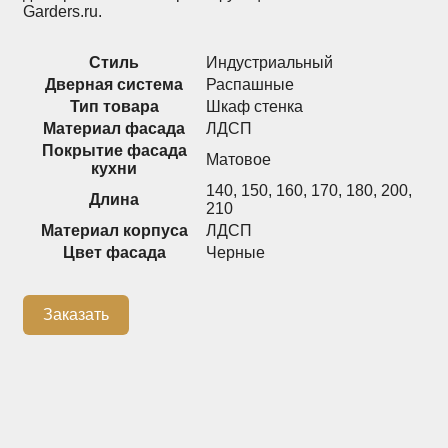
Garders.ru.
Распашные шкафы
Шкафы
Стиль
Индустриальный
Дверная система
Распашные
+7 (926) 192-03-75
Тип товара
Шкаф стенка
0
Материал фасада
ЛДСП
Покрытие фасада
Матовое
кухни
140
,
150
,
160
,
170
,
180
,
200
,
О нас
Длина
210
Материал корпуса
ЛДСП
Доставка
Цвет фасада
Черные
Контакты
Сотрудничество
Заказать
Блог
Гарантия
Оплата
Каталог