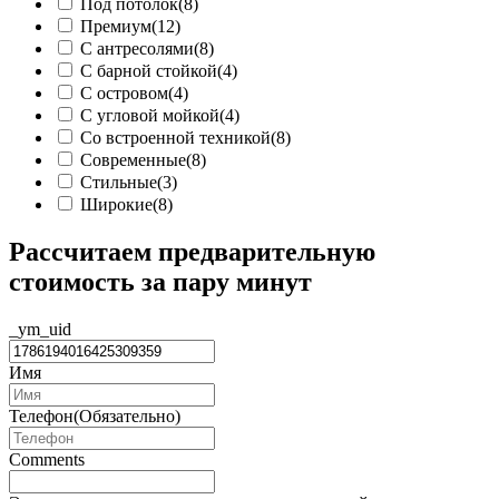
Под потолок
(8)
Премиум
(12)
С антресолями
(8)
С барной стойкой
(4)
С островом
(4)
С угловой мойкой
(4)
Со встроенной техникой
(8)
Современные
(8)
Стильные
(3)
Широкие
(8)
Рассчитаем предварительную
стоимость за пару минут
_ym_uid
Имя
Телефон
(Обязательно)
Comments