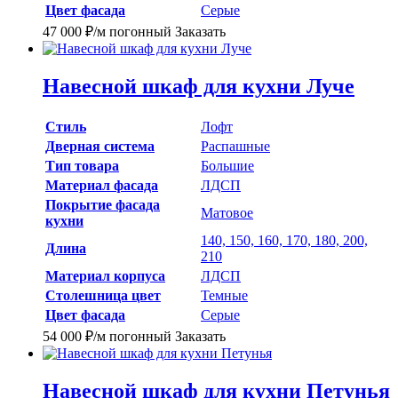
Цвет фасада
Серые
47 000
₽
/м погонный
Заказать
Навесной шкаф для кухни Луче
Стиль
Лофт
Дверная система
Распашные
Тип товара
Большие
Материал фасада
ЛДСП
Покрытие фасада
Матовое
кухни
140, 150, 160, 170, 180, 200,
Длина
210
Материал корпуса
ЛДСП
Столешница цвет
Темные
Цвет фасада
Серые
54 000
₽
/м погонный
Заказать
Навесной шкаф для кухни Петунья