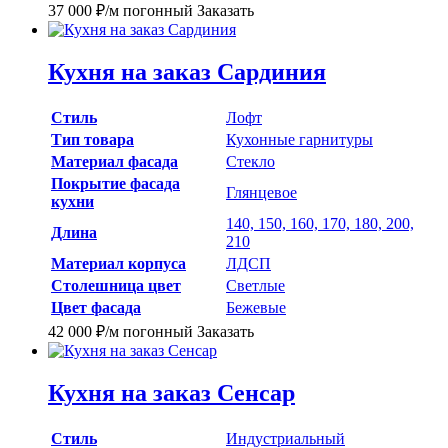
37 000
₽
/м погонный
Заказать
Кухня на заказ Сардиния
Стиль
Лофт
Тип товара
Кухонные гарнитуры
Материал фасада
Стекло
Покрытие фасада
Глянцевое
кухни
140, 150, 160, 170, 180, 200,
Длина
210
Материал корпуса
ЛДСП
Столешница цвет
Светлые
Цвет фасада
Бежевые
42 000
₽
/м погонный
Заказать
Кухня на заказ Сенсар
Стиль
Индустриальный