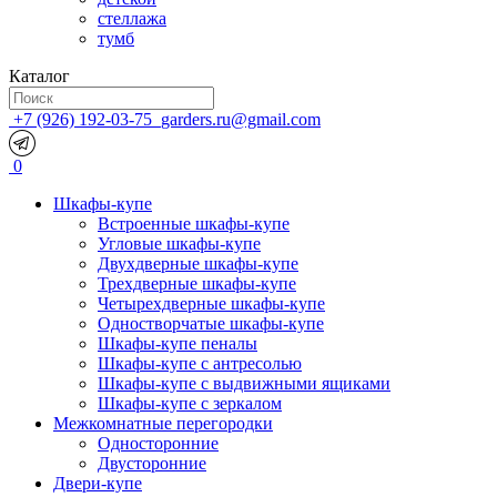
стеллажа
тумб
Каталог
+7 (926) 192-03-75
garders.ru@gmail.com
0
Шкафы-купе
Встроенные шкафы-купе
Угловые шкафы-купе
Двухдверные шкафы-купе
Трехдверные шкафы-купе
Четырехдверные шкафы-купе
Одностворчатые шкафы-купе
Шкафы-купе пеналы
Шкафы-купе с антресолью
Шкафы-купе с выдвижными ящиками
Шкафы-купе с зеркалом
Межкомнатные перегородки
Односторонние
Двусторонние
Двери-купе