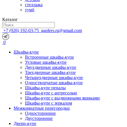
стеллажа
тумб
Каталог
+7 (926) 192-03-75
garders.ru@gmail.com
0
Шкафы-купе
Встроенные шкафы-купе
Угловые шкафы-купе
Двухдверные шкафы-купе
Трехдверные шкафы-купе
Четырехдверные шкафы-купе
Одностворчатые шкафы-купе
Шкафы-купе пеналы
Шкафы-купе с антресолью
Шкафы-купе с выдвижными ящиками
Шкафы-купе с зеркалом
Межкомнатные перегородки
Односторонние
Двусторонние
Двери-купе