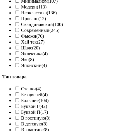
Минимализм
(107)
Модерн
(113)
Неоклассика
(136)
Прованс
(12)
Скандинавский
(100)
Современный
(245)
Фьюжн
(76)
Хай тек
(27)
Шале
(20)
Эклектика
(4)
Эко
(8)
Японский
(4)
Тип товара
Cтенки
(4)
Без дверей
(4)
Большие
(104)
Буквой Г
(42)
Буквой П
(17)
В гостиную
(8)
В детскую
(8)
В квартире
(8)