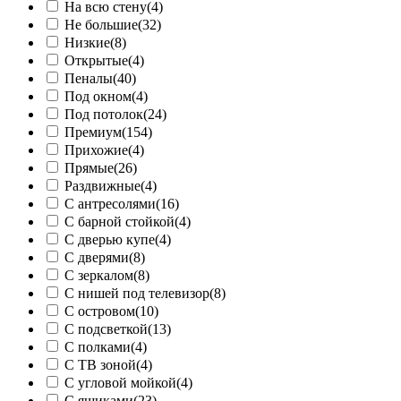
На всю стену
(4)
Не большие
(32)
Низкие
(8)
Открытые
(4)
Пеналы
(40)
Под окном
(4)
Под потолок
(24)
Премиум
(154)
Прихожие
(4)
Прямые
(26)
Раздвижные
(4)
С антресолями
(16)
С барной стойкой
(4)
С дверью купе
(4)
С дверями
(8)
С зеркалом
(8)
С нишей под телевизор
(8)
С островом
(10)
С подсветкой
(13)
С полками
(4)
С ТВ зоной
(4)
С угловой мойкой
(4)
С ящиками
(23)