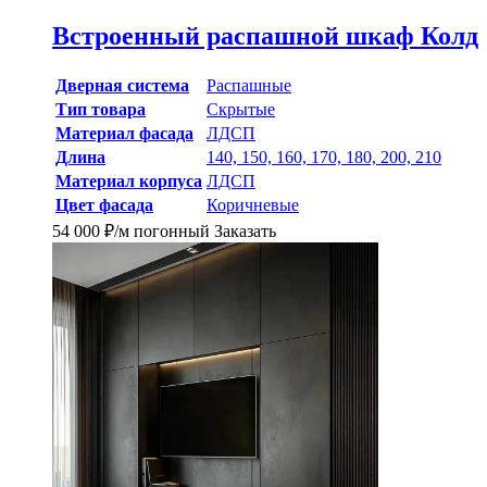
Встроенный распашной шкаф Колд
Дверная система
Распашные
Тип товара
Скрытые
Материал фасада
ЛДСП
Длина
140, 150, 160, 170, 180, 200, 210
Материал корпуса
ЛДСП
Цвет фасада
Коричневые
54 000
₽
/м погонный
Заказать