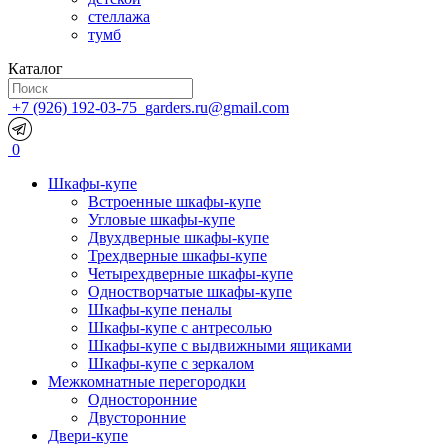
стеллажа
тумб
Каталог
+7 (926) 192-03-75
garders.ru@gmail.com
0
Шкафы-купе
Встроенные шкафы-купе
Угловые шкафы-купе
Двухдверные шкафы-купе
Трехдверные шкафы-купе
Четырехдверные шкафы-купе
Одностворчатые шкафы-купе
Шкафы-купе пеналы
Шкафы-купе с антресолью
Шкафы-купе с выдвижными ящиками
Шкафы-купе с зеркалом
Межкомнатные перегородки
Односторонние
Двусторонние
Двери-купе