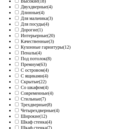
Высокие
(18)
Двухдверные
(4)
Длинные
(4)
Для мальчика
(3)
Для посуды
(4)
Дорогие
(1)
Интерьерные
(20)
Качественные
(3)
Кухонные гарнитуры
(12)
Пеналы
(4)
Под потолок
(8)
Премиум
(63)
С островом
(4)
С ящиками
(4)
Скрытые
(22)
Со шкафом
(4)
Современные
(4)
Стильные
(7)
Трехдверные
(8)
Четырехдверные
(4)
Широкие
(12)
Шкаф cтенка
(4)
Шкаф стенка
(7)